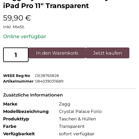
iPad Pro 11″ Transparent
59,90
€
inkl. MwSt.
Online verfügbar
In den Warenkorb
Jetzt kaufen
WEEE Reg No
DE38765828
Artikelnummer
0840390311689
Zusätzliche Informationen
Marke
Zagg
Modellbezeichnung
Crystal Palace Folio
Produkttyp
Taschen & Hüllen
Farbe
Transparent
Verfügbarkeit
sofort verfügbar