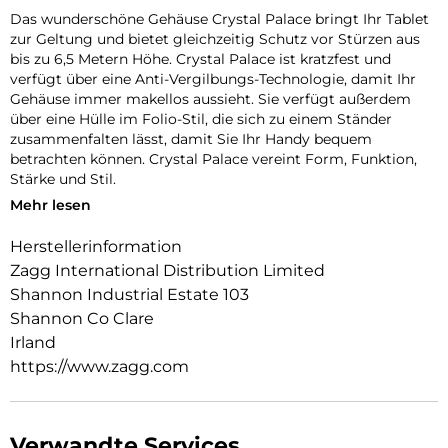
Das wunderschöne Gehäuse Crystal Palace bringt Ihr Tablet
zur Geltung und bietet gleichzeitig Schutz vor Stürzen aus
bis zu 6,5 Metern Höhe. Crystal Palace ist kratzfest und
verfügt über eine Anti-Vergilbungs-Technologie, damit Ihr
Gehäuse immer makellos aussieht. Sie verfügt außerdem
über eine Hülle im Folio-Stil, die sich zu einem Ständer
zusammenfalten lässt, damit Sie Ihr Handy bequem
betrachten können. Crystal Palace vereint Form, Funktion,
Stärke und Stil.
Mehr lesen
Fallresistent bis zu 2 Metern: Crystal Palace mit Folio wurde
getestet und hat bewiesen, dass protect Ihr Tablet bei
Herstellerinformation
Stürzen bis zu 2 Metern schützt.
Zagg International Distribution Limited
Gestärkt mit Graphene: Graphene ist härter als ein Diamant,
Shannon Industrial Estate 103
elastischer als Gummi und bis zu 200-mal stärker als Stahl.
Shannon Co Clare
Crystal Clear Gehäuse: Das transparente Crystal Palace
Irland
Gehäuse hat eine kratzfeste Oberfläche mit
https://www.zagg.com
vergilbungshemmenden Eigenschaften.
Antimikrobielle Behandlung: Crystal Palace enthält einen
antimikrobiellen Wirkstoff, der das Gehäuse schützt, indem
Verwandte Services