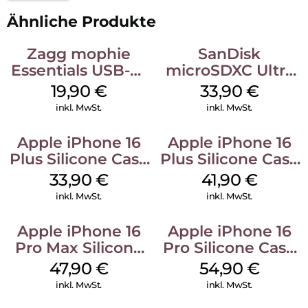
Ähnliche Produkte
Zagg mophie
SanDisk
Essentials USB-C-
microSDXC Ultra
20W Charger PD
128 GB + Adapter
19,90
€
33,90
€
Weiß
Mobile
inkl. MwSt.
inkl. MwSt.
Apple iPhone 16
Apple iPhone 16
Plus Silicone Case
Plus Silicone Case
MagSafe Lake
MagSafe Stone
33,90
€
41,90
€
Green
Gray
inkl. MwSt.
inkl. MwSt.
Apple iPhone 16
Apple iPhone 16
Pro Max Silicone
Pro Silicone Case
Case MagSafe
MagSafe Black
47,90
€
54,90
€
Black
inkl. MwSt.
inkl. MwSt.