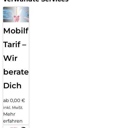
er das Wachstum von geruchsverursachenden Bakterien
hemmt.
56% recycelter Inhalt: Crystal Palace mit Folio besteht zu
56% aus recyceltem Inhalt.
Mobilfunk
Slim Design: Das schlanke, leichte Design passt problemlos
in Ihre Tasche.
Tarif –
Filmständer-Funktion: Das Cover im Folio-Stil lässt sich zu
einem Ständer umklappen, so dass Sie bequem Inhalte
Wir
ansehen, lesen oder Videochats führen können.
Eingeschränkte lebenslange Garantie : ZAGG garantiert das
beraten
Produkt gegen Verschleiß und Beschädigung während der
Lebensdauer des Geräts, für das das Produkt gekauft wurde.
Dich
ab 0,00 €
inkl. MwSt.
Mehr
erfahren