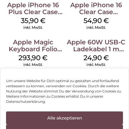
Apple iPhone 16
Apple iPhone 16
Plus Clear Case
Clear Case
MagSafe
MagSafe
35,90
€
54,90
€
Transparent
Transparent
inkl. MwSt.
inkl. MwSt.
Apple Magic
Apple 60W USB-C
Keyboard Folio
Ladekabel 1 m
iPad 10.9″ (10.Gen.)
Weiß
293,90
€
24,90
€
Weiß
inkl. MwSt.
inkl. MwSt.
Um unsere Website für Dich optimal zu gestalten und fortlaufend
verbessern zu können, verwenden wir Cookies. Durch die weitere
Nutzung der Website stimmst Du der Verwendung von Cookies zu.
Impressum
Weitere Informationen zu Cookies erhältst Du in unserer
Datenschutzerklärung.
AGB
Datenschutz
Alle akzeptieren
Können wir Dir behilflich sein?
Vertrag widerrufen