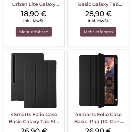
Urban Lite Galaxy
Basic Galaxy Tab
S23+ Schwarz
A9+/Tab A11+ Schwarz
18,90
€
28,90
€
inkl. MwSt.
inkl. MwSt.
Mehr erfahren
Mehr erfahren
4Smarts Folio Case
4Smarts Folio Case
Basic Galaxy Tab S10
Basic iPad (10. Gen.)
Ultra/S9 Ultra Schwarz
Schwarz
26,90
€
26,90
€