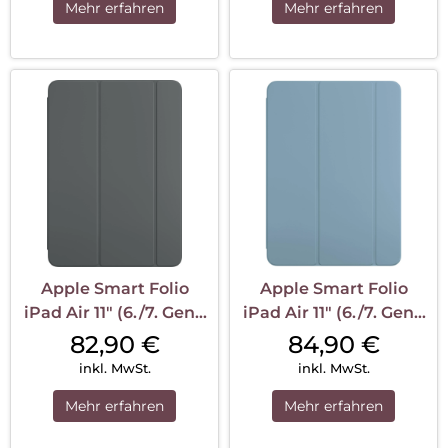
Mehr erfahren
Mehr erfahren
Apple Smart Folio
Apple Smart Folio
iPad Air 11″ (6./7. Gen.)
iPad Air 11″ (6./7. Gen.)
Anthrazit
Denim
82,90
€
84,90
€
inkl. MwSt.
inkl. MwSt.
Mehr erfahren
Mehr erfahren