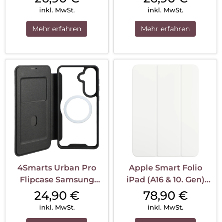
inkl. MwSt.
inkl. MwSt.
Mehr erfahren
Mehr erfahren
4Smarts Urban Pro
Apple Smart Folio
Flipcase Samsung
iPad (A16 & 10. Gen)
Galaxy S26+ Qi2 ready
Weiß
24,90
€
78,90
€
Schwarz
inkl. MwSt.
inkl. MwSt.