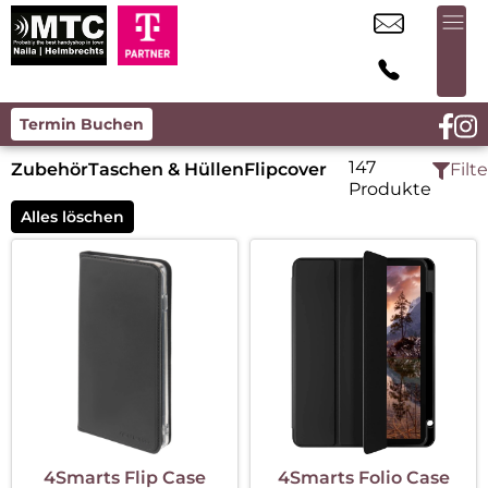
Termin Buchen
147
Zubehör
Taschen & Hüllen
Flipcover
Filte
Produkte
Alles löschen
4Smarts Flip Case
4Smarts Folio Case