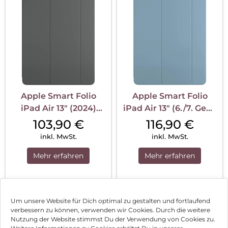
Apple Smart Folio
Apple Smart Folio
iPad Air 13″ (2024)
iPad Air 13″ (6./7. Gen.)
Anthrazit
Denim
103,90
€
116,90
€
inkl. MwSt.
inkl. MwSt.
Mehr erfahren
Mehr erfahren
1
2
3
…
13
Nächste
Um unsere Website für Dich optimal zu gestalten und fortlaufend
verbessern zu können, verwenden wir Cookies. Durch die weitere
Nutzung der Website stimmst Du der Verwendung von Cookies zu.
Impressum