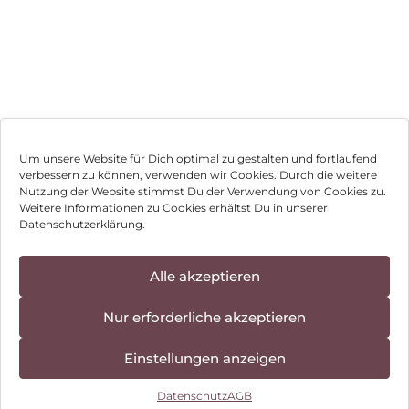
Um unsere Website für Dich optimal zu gestalten und fortlaufend
verbessern zu können, verwenden wir Cookies. Durch die weitere
Nutzung der Website stimmst Du der Verwendung von Cookies zu.
Impressum
Weitere Informationen zu Cookies erhältst Du in unserer
Datenschutzerklärung.
AGB
Datenschutz
Alle akzeptieren
Vertrag widerrufen
Nur erforderliche akzeptieren
Hinweis zur Batterieentsorgung
Einstellungen anzeigen
Newsletter
Datenschutz
AGB
©
2026
, Brodos AG – All Rights Reserved.