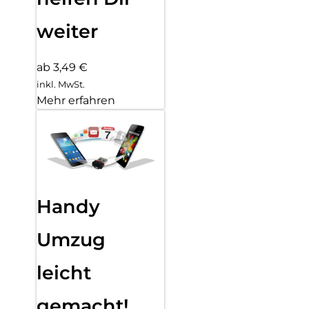
weiter
ab 3,49 €
inkl. MwSt.
Mehr erfahren
Handy
Umzug
leicht
gemacht!