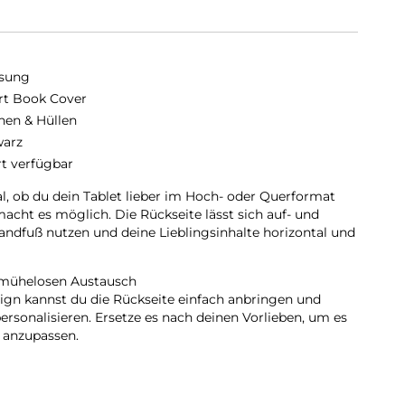
sung
t Book Cover
hen & Hüllen
arz
rt verfügbar
l, ob du dein Tablet lieber im Hoch- oder Querformat
acht es möglich. Die Rückseite lässt sich auf- und
tandfuß nutzen und deine Lieblingsinhalte horizontal und
 mühelosen Austausch
gn kannst du die Rückseite einfach anbringen und
rsonalisieren. Ersetze es nach deinen Vorlieben, um es
 anzupassen.
hemodus:
enn du das Smart Book Cover öffnest. So kannst du im