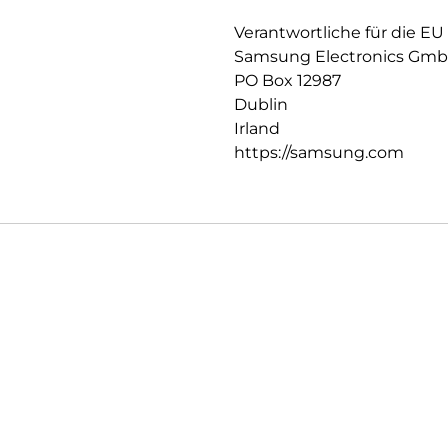
Handumdrehen mit deinen Auf
Tablet geschlossen hast und w
Verantwortliche für die EU
Samsung Electronics Gm
PO Box 12987
Dublin
Irland
https://samsung.com