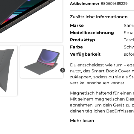
Artikelnummer
8806095119229
Zusätzliche Informationen
Marke
Sam
Modellbezeichnung
Smar
Produkttyp
Tasc
Farbe
Schw
Verfügbarkeit
sofo
Du entscheidest wie rum – ega
nutzt, das Smart Book Cover m
zuklappen, sodass du sie als S
vertikal anschauen kannst.
Magnetisch haftend für einen
Mit seinem magnetischen Desi
abnehmen, um dein Gerät zu pe
deinen täglichen Bedürfnissen
Mehr lesen
Automatischer Weck- und Ru
Dein Tablet geht sofort an, w