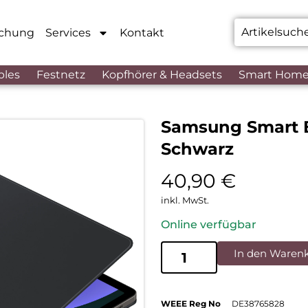
chung
Services
Kontakt
bles
Festnetz
Kopfhörer & Headsets
Smart Hom
Samsung Smart B
Schwarz
40,90
€
inkl. MwSt.
Online verfügbar
In den Waren
WEEE Reg No
DE38765828