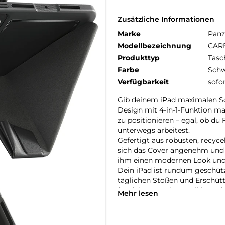
Zusätzliche Informationen
Marke
Panz
Modellbezeichnung
CARE
Produkttyp
Tasc
Farbe
Schw
Verfügbarkeit
sofo
Gib deinem iPad maximalen Sch
Design mit 4-in-1-Funktion ma
zu positionieren – egal, ob du
unterwegs arbeitest.
Gefertigt aus robusten, recyce
sich das Cover angenehm und 
ihm einen modernen Look und 
Dein iPad ist rundum geschütz
täglichen Stößen und Erschütt
für deinen Apple Pencil hast d
Mehr lesen
Bist du bereit, dein iPad auf d
vereint Stil, Vielseitigkeit u
Schritt zu halten, egal wohin d