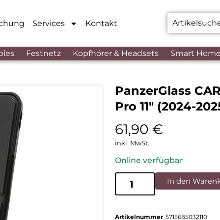
chung
Services
Kontakt
bles
Festnetz
Kopfhörer & Headsets
Smart Hom
PanzerGlass CAR
Pro 11″ (2024-20
61,90
€
inkl. MwSt.
Online verfügbar
In den Waren
Artikelnummer
5715685032110