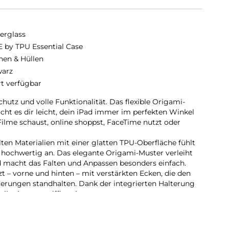
erglass
 by TPU Essential Case
hen & Hüllen
arz
rt verfügbar
utz und volle Funktionalität. Das flexible Origami-
cht es dir leicht, dein iPad immer im perfekten Winkel
 Filme schaust, online shoppst, FaceTime nutzt oder
lten Materialien mit einer glatten TPU-Oberfläche fühlt
hochwertig an. Das elegante Origami-Muster verleiht
macht das Falten und Anpassen besonders einfach.
t – vorne und hinten – mit verstärkten Ecken, die den
erungen standhalten. Dank der integrierten Halterung
u ihn immer griffbereit.
as nächste Level zu bringen? Die iPad Essential Hülle
nd Schutz in einem cleveren Design – gemacht, um mit dir
ich der Tag führt.