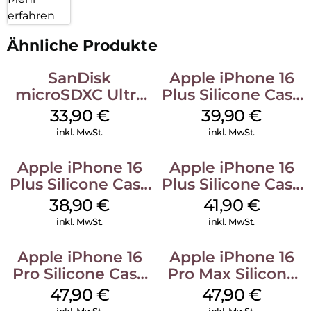
erfahren
Ähnliche Produkte
SanDisk
Apple iPhone 16
microSDXC Ultra
Plus Silicone Case
128 GB + Adapter
MagSafe Plum
33,90
€
39,90
€
Mobile
inkl. MwSt.
inkl. MwSt.
Apple iPhone 16
Apple iPhone 16
Plus Silicone Case
Plus Silicone Case
MagSafe Denim
MagSafe Stone
38,90
€
41,90
€
Gray
inkl. MwSt.
inkl. MwSt.
Apple iPhone 16
Apple iPhone 16
Pro Silicone Case
Pro Max Silicone
MagSafe Denim
Case MagSafe
47,90
€
47,90
€
Black