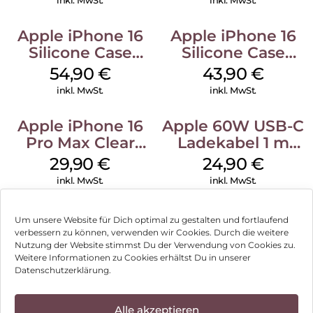
inkl. MwSt.
inkl. MwSt.
Apple iPhone 16
Apple iPhone 16
Silicone Case
Silicone Case
MagSafe Black
MagSafe Plum
54,90
€
43,90
€
inkl. MwSt.
inkl. MwSt.
Apple iPhone 16
Apple 60W USB-C
Pro Max Clear
Ladekabel 1 m
Case MagSafe
Weiß
29,90
€
24,90
€
Transparent
inkl. MwSt.
inkl. MwSt.
Um unsere Website für Dich optimal zu gestalten und fortlaufend
verbessern zu können, verwenden wir Cookies. Durch die weitere
Nutzung der Website stimmst Du der Verwendung von Cookies zu.
Impressum
Weitere Informationen zu Cookies erhältst Du in unserer
Datenschutzerklärung.
AGB
Datenschutz
Alle akzeptieren