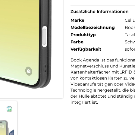
Zusätzliche Informationen
Marke
Cellu
Modellbezeichnung
Book
Produkttyp
Tasc
Farbe
Schw
Verfügbarkeit
sofo
Book Agenda ist das funktiona
Magnetverschluss und Kunstled
Kartenhalterfächer mit „RFID
von kontaktlosen Karten zu v
Videoanrufe tätigen oder Video
Technologie hergestellt, die 
der Hülle abtötet und ständig 
integriert ist.