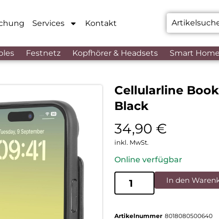
chung
Services
Kontakt
bles
Festnetz
Kopfhörer & Headsets
Smart Hom
Cellularline Boo
Black
34,90
€
inkl. MwSt.
Online verfügbar
In den Waren
Artikelnummer
8018080500640