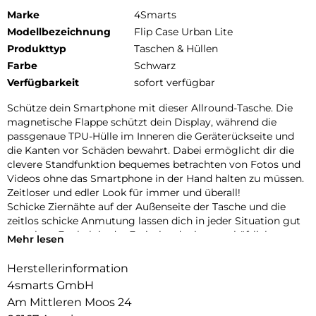
Marke
4Smarts
Modellbezeichnung
Flip Case Urban Lite
Produkttyp
Taschen & Hüllen
Farbe
Schwarz
Verfügbarkeit
sofort verfügbar
Schütze dein Smartphone mit dieser Allround-Tasche. Die
magnetische Flappe schützt dein Display, während die
passgenaue TPU-Hülle im Inneren die Geräterückseite und
die Kanten vor Schäden bewahrt. Dabei ermöglicht dir die
clevere Standfunktion bequemes betrachten von Fotos und
Videos ohne das Smartphone in der Hand halten zu müssen.
Zeitloser und edler Look für immer und überall!
Schicke Ziernähte auf der Außenseite der Tasche und die
zeitlos schicke Anmutung lassen dich in jeder Situation gut
aussehen. Egal ob in der Freizeit oder im geschäftlichen
Mehr lesen
Bereich. Diese Tasche passt zu jedem Anlass.
Herstellerinformation
4smarts GmbH
Am Mittleren Moos 24