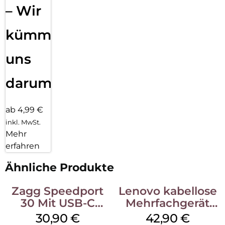
– Wir
kümmern
uns
darum!
ab 4,99 €
inkl. MwSt.
Mehr
erfahren
Ähnliche Produkte
Zagg Speedport
Lenovo kabellose
30 Mit USB-C
Mehrfachgerät
Kabel Weiß
Luna Grey
30,90
€
42,90
€