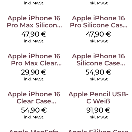
inkl. MwSt.
inkl. MwSt.
Apple iPhone 16
Apple iPhone 16
Pro Max Silicone
Pro Silicone Case
Case MagSafe
MagSafe Denim
47,90
€
47,90
€
Black
inkl. MwSt.
inkl. MwSt.
Apple iPhone 16
Apple iPhone 16
Pro Max Clear
Silicone Case
Case MagSafe
MagSafe Black
29,90
€
54,90
€
Transparent
inkl. MwSt.
inkl. MwSt.
Apple iPhone 16
Apple Pencil USB-
Clear Case
C Weiß
MagSafe
54,90
€
91,90
€
Transparent
inkl. MwSt.
inkl. MwSt.