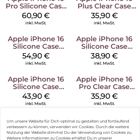
Pro Silicone Case
Plus Clear Case
MagSafe Stone
MagSafe
60,90
€
35,90
€
Gray
Transparent
inkl. MwSt.
inkl. MwSt.
Apple iPhone 16
Apple iPhone 16
Silicone Case
Silicone Case
MagSafe Black
MagSafe
54,90
€
38,90
€
Ultramarine
inkl. MwSt.
inkl. MwSt.
Apple iPhone 16
Apple iPhone 16
Silicone Case
Pro Clear Case
MagSafe Plum
MagSafe
43,90
€
35,90
€
Transparent
inkl. MwSt.
inkl. MwSt.
Um unsere Website für Dich optimal zu gestalten und fortlaufend
verbessern zu können, verwenden wir Cookies. Durch die weitere
Nutzung der Website stimmst Du der Verwendung von Cookies zu.
Impressum
Weitere Informationen zu Cookies erhältst Du in unserer