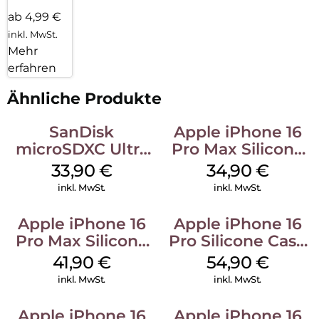
ab 4,99 €
inkl. MwSt.
Mehr
erfahren
Ähnliche Produkte
SanDisk
Apple iPhone 16
microSDXC Ultra
Pro Max Silicone
128 GB + Adapter
Case MagSafe
33,90
€
34,90
€
Mobile
Denim
inkl. MwSt.
inkl. MwSt.
Apple iPhone 16
Apple iPhone 16
Pro Max Silicone
Pro Silicone Case
Case MagSafe
MagSafe Black
41,90
€
54,90
€
Ultramarine
inkl. MwSt.
inkl. MwSt.
Apple iPhone 16
Apple iPhone 16