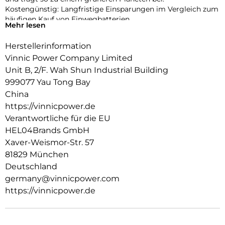
Kostengünstig: Langfristige Einsparungen im Vergleich zum
häufigen Kauf von Einwegbatterien.
Mehr lesen
Bequemes Laden: Durch das Laden über USB sind keine
speziellen Ladegeräte mehr erforderlich.
Herstellerinformation
Zuverlässige Leistung: Konstante Spannung gewährleistet
Vinnic Power Company Limited
einen gleichmäßigen Gerätebetrieb.
Unit B, 2/F. Wah Shun Industrial Building
999077 Yau Tong Bay
China
https://vinnicpower.de
Verantwortliche für die EU
HEL04Brands GmbH
Xaver-Weismor-Str. 57
81829 München
Deutschland
germany@vinnicpower.com
https://vinnicpower.de