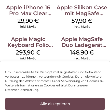
Apple iPhone 16
Apple Silikon Case
Pro Max Clear
mit MagSafe
Case MagSafe
iPhone 14 Pro
29,90
€
57,90
€
Transparent
(PRODUCT)RED
inkl. MwSt.
inkl. MwSt.
Apple Magic
Apple MagSafe
Keyboard Folio
Duo Ladegerät
iPad 10.9″ (10.Gen.)
Weiß
293,90
€
148,90
€
Weiß
inkl. MwSt.
inkl. MwSt.
Um unsere Website für Dich optimal zu gestalten und fortlaufend
verbessern zu können, verwenden wir Cookies. Durch die weitere
Nutzung der Website stimmst Du der Verwendung von Cookies zu.
Impressum
Weitere Informationen zu Cookies erhältst Du in unserer
Datenschutzerklärung.
AGB
Datenschutz
Alle akzeptieren