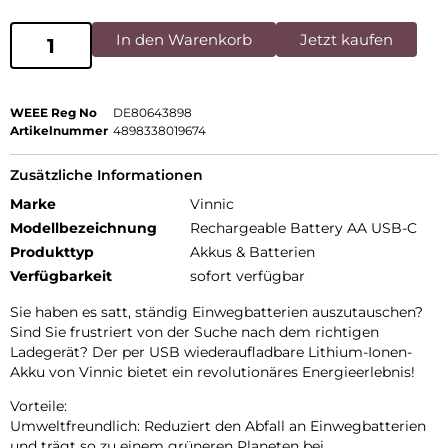
In den Warenkorb
Jetzt kaufen
WEEE Reg No
DE80643898
Artikelnummer
4898338019674
Zusätzliche Informationen
Marke
Vinnic
Modellbezeichnung
Rechargeable Battery AA USB-C
Produkttyp
Akkus & Batterien
Verfügbarkeit
sofort verfügbar
Sie haben es satt, ständig Einwegbatterien auszutauschen?
Sind Sie frustriert von der Suche nach dem richtigen
Ladegerät? Der per USB wiederaufladbare Lithium-Ionen-
Akku von Vinnic bietet ein revolutionäres Energieerlebnis!
Vorteile:
Umweltfreundlich: Reduziert den Abfall an Einwegbatterien
und trägt so zu einem grüneren Planeten bei.