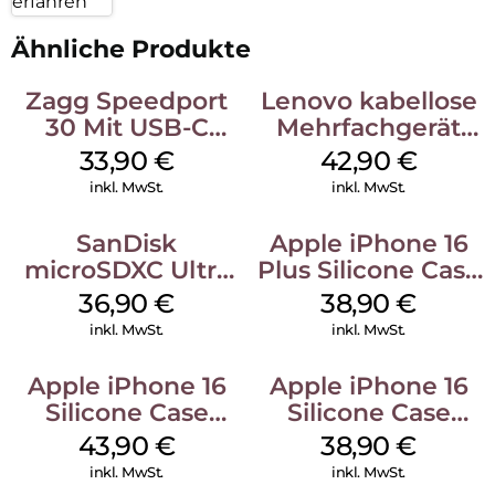
erfahren
Ähnliche Produkte
Zagg Speedport
Lenovo kabellose
30 Mit USB-C
Mehrfachgerät
Kabel Weiß
Luna Grey
33,90
€
42,90
€
inkl. MwSt.
inkl. MwSt.
SanDisk
Apple iPhone 16
microSDXC Ultra
Plus Silicone Case
128 GB + Adapter
MagSafe Denim
36,90
€
38,90
€
Mobile
inkl. MwSt.
inkl. MwSt.
Apple iPhone 16
Apple iPhone 16
Silicone Case
Silicone Case
MagSafe Plum
MagSafe
43,90
€
38,90
€
Ultramarine
inkl. MwSt.
inkl. MwSt.