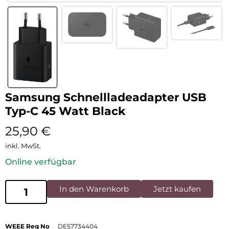
Samsung Schnellladeadapter USB
Typ-C 45 Watt Black
25,90
€
inkl. MwSt.
Online verfügbar
In den Warenkorb
Jetzt kaufen
WEEE Reg No
DE57734404