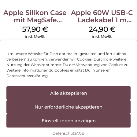
Apple Silikon Case
Apple 60W USB-C
mit MagSafe
Ladekabel 1 m
iPhone 14 Pro
Weiß
57,90
€
24,90
€
(PRODUCT)RED
inkl. MwSt.
inkl. MwSt.
Um unsere Website für Dich optimal zu gestalten und fortlaufend
verbessern zu können, verwenden wir Cookies. Durch die weitere
Nutzung der Website stimmst Du der Verwendung von Cookies zu.
Impressum
Weitere Informationen zu Cookies erhältst Du in unserer
Datenschutzerklärung.
AGB
Datenschutz
Alle akzeptieren
Können wir Dir behilflich sein?
Vertrag widerrufen
Nur erforderliche akzeptieren
Hinweis zur Batterieentsorgung
Einstellungen anzeigen
Newsletter
Datenschutz
AGB
©
2026
, Brodos AG – All Rights Reserved.