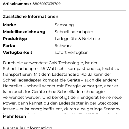
Artikelnummer
8806097039709
Zusätzliche Informationen
Marke
Samsung
Modellbezeichnung
Schnellladeadapter
Produkttyp
Ladegeräte & Netzteile
Farbe
Schwarz
Verfügbarkeit
sofort verfügbar
Durch die verwendete GaN Technologie, ist der
Schnellladadapter 45 Watt sehr kompakt und so, leicht zu
transportieren. Mit dem Ladestandard PD 3.1 kann der
Schnellladeadapter kompatible Geräte – auch die anderer
Hersteller – schnell wieder mit Energie versorgen, aber er
kann auch für Geräte ohne Schnellladetechnologie
verwendet werden. Und benötigt dein Endgerät keine neue
Power, dann kannst du den Ladeadapter in der Steckdose
lassen – er ist energieeffizient, durch eine geringe Standby
Leistungsaufnahme von nur ≤ 5 mW. Ein USB Type-C auf
Mehr lesen
USB Type-C Kabel ist im Lieferumfang enthalten.
Herstellerinformation