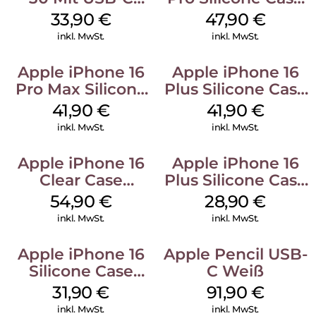
Kabel Weiß
MagSafe Denim
33,90
€
47,90
€
inkl. MwSt.
inkl. MwSt.
Apple iPhone 16
Apple iPhone 16
Pro Max Silicone
Plus Silicone Case
Case MagSafe
MagSafe Stone
41,90
€
41,90
€
Ultramarine
Gray
inkl. MwSt.
inkl. MwSt.
Apple iPhone 16
Apple iPhone 16
Clear Case
Plus Silicone Case
MagSafe
MagSafe Black
54,90
€
28,90
€
Transparent
inkl. MwSt.
inkl. MwSt.
Apple iPhone 16
Apple Pencil USB-
Silicone Case
C Weiß
MagSafe Fuchsia
31,90
€
91,90
€
inkl. MwSt.
inkl. MwSt.