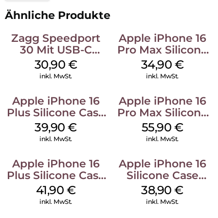
Ähnliche Produkte
Zagg Speedport
Apple iPhone 16
30 Mit USB-C
Pro Max Silicone
Kabel Weiß
Case MagSafe
30,90
€
34,90
€
Denim
inkl. MwSt.
inkl. MwSt.
Apple iPhone 16
Apple iPhone 16
Plus Silicone Case
Pro Max Silicone
MagSafe Plum
Case MagSafe
39,90
€
55,90
€
Stone Gray
inkl. MwSt.
inkl. MwSt.
Apple iPhone 16
Apple iPhone 16
Plus Silicone Case
Silicone Case
MagSafe Stone
MagSafe
41,90
€
38,90
€
Gray
Ultramarine
inkl. MwSt.
inkl. MwSt.