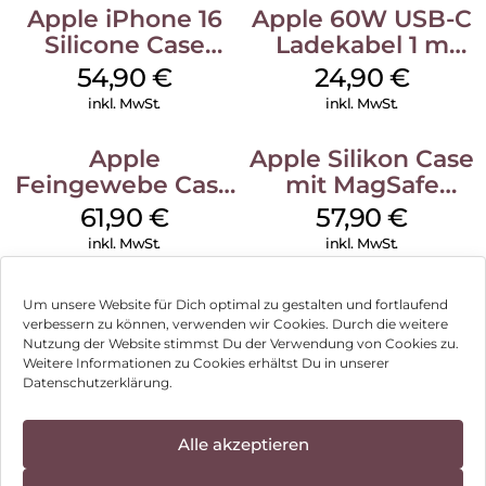
Apple iPhone 16
Apple 60W USB-C
Silicone Case
Ladekabel 1 m
MagSafe Lake
Weiß
54,90
€
24,90
€
Green
inkl. MwSt.
inkl. MwSt.
Apple
Apple Silikon Case
Feingewebe Case
mit MagSafe
iPhone 15 Pro
iPhone 14 Pro
61,90
€
57,90
€
MagSafe Schwarz
(PRODUCT)RED
inkl. MwSt.
inkl. MwSt.
Um unsere Website für Dich optimal zu gestalten und fortlaufend
verbessern zu können, verwenden wir Cookies. Durch die weitere
Nutzung der Website stimmst Du der Verwendung von Cookies zu.
Impressum
Weitere Informationen zu Cookies erhältst Du in unserer
Datenschutzerklärung.
AGB
Datenschutz
Alle akzeptieren
Können wir Dir behilflich sein?
Vertrag widerrufen