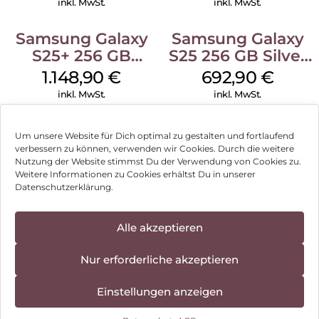
inkl. MwSt.
inkl. MwSt.
Samsung Galaxy
Samsung Galaxy
S25+ 256 GB
S25 256 GB Silver
Icyblue
Shadow
1.148,90
€
692,90
€
inkl. MwSt.
inkl. MwSt.
Samsung Galaxy
Samsung Galaxy
Um unsere Website für Dich optimal zu gestalten und fortlaufend
S25 128 GB Navy
S25 128 GB Mint
verbessern zu können, verwenden wir Cookies. Durch die weitere
Nutzung der Website stimmst Du der Verwendung von Cookies zu.
559,90
€
572,90
€
Weitere Informationen zu Cookies erhältst Du in unserer
inkl. MwSt.
inkl. MwSt.
Datenschutzerklärung.
Nothing Phone
Apple iPhone 16
Alle akzeptieren
Können wir Dir behilflich sein?
(3a) Pro 256 GB
128 GB Weiß
Grey
430,90
€
815,90
€
Nur erforderliche akzeptieren
inkl. MwSt.
inkl. MwSt.
Einstellungen anzeigen
Apple iPhone 16
Apple iPhone 16