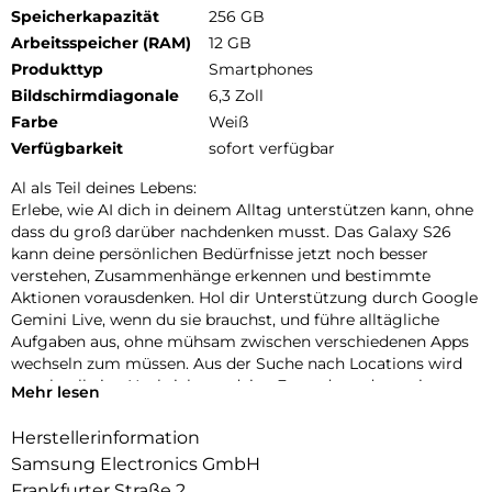
Speicherkapazität
256 GB
Arbeitsspeicher (RAM)
12 GB
Produkttyp
Smartphones
Bildschirmdiagonale
6,3 Zoll
Farbe
Weiß
Verfügbarkeit
sofort verfügbar
Al als Teil deines Lebens:
Erlebe, wie AI dich in deinem Alltag unterstützen kann, ohne
dass du groß darüber nachdenken musst. Das Galaxy S26
kann deine persönlichen Bedürfnisse jetzt noch besser
verstehen, Zusammenhänge erkennen und bestimmte
Aktionen vorausdenken. Hol dir Unterstützung durch Google
Gemini Live, wenn du sie brauchst, und führe alltägliche
Aufgaben aus, ohne mühsam zwischen verschiedenen Apps
wechseln zum müssen. Aus der Suche nach Locations wird
so schnell eine Nachricht an deine Freunde und aus einer
Mehr lesen
Terminvereinbarung im Chat ein Eintrag in deinem Kalender.
Nutze auch Circle to Search mit Google, um schnell die
Herstellerinformation
gewünschten Informationen zu finden. Die neueste Version
Samsung Electronics GmbH
kann jetzt mehrere Elemente gleichzeitig erkennen, etwa ein
Frankfurter Straße 2