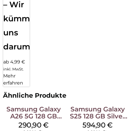
– Wir
kümmern
uns
darum!
ab 4,99 €
inkl. MwSt.
Mehr
erfahren
Ähnliche Produkte
Samsung Galaxy
Samsung Galaxy
A26 5G 128 GB
S25 128 GB Silver
White
Shadow
290,90
€
594,90
€