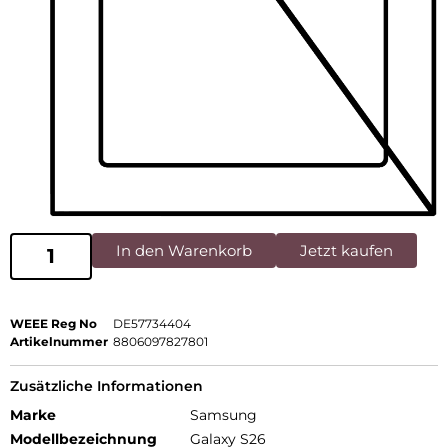
In den Warenkorb
Jetzt kaufen
WEEE Reg No
DE57734404
Artikelnummer
8806097827801
Zusätzliche Informationen
Marke
Samsung
Modellbezeichnung
Galaxy S26