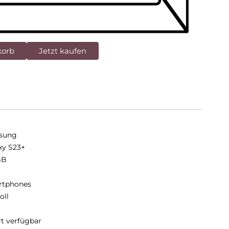
korb
Jetzt kaufen
sung
xy S23+
GB
B
rtphones
oll
rt verfügbar