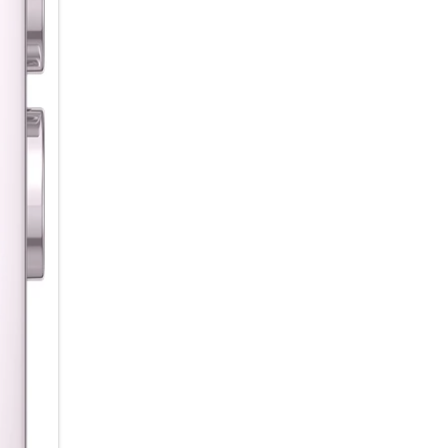
Unternehmen dank der Sharing
Dein Smartphone und dein PC 
Fange eine Aufgabe auf dem 
Ende. Mit der „Link to Window
Smartphone begonnen hast, na
deinem Desktop aus auf Nachr
Hybride Meetings inklusive Liv
Meetings finden so ganz einfa
Pen Notizen machen, die bis z
die Video-Konferenz startet, k
dein Team alles zusammen an
Hybride Zusammenarbeit mit 
Mit der „Mobile Camera Share“
Kamera deines Smartphones i
Notizen auf dem Bildschirm 
Echtzeitschutz für mobile Arbe
Deine Business-Geräte können 