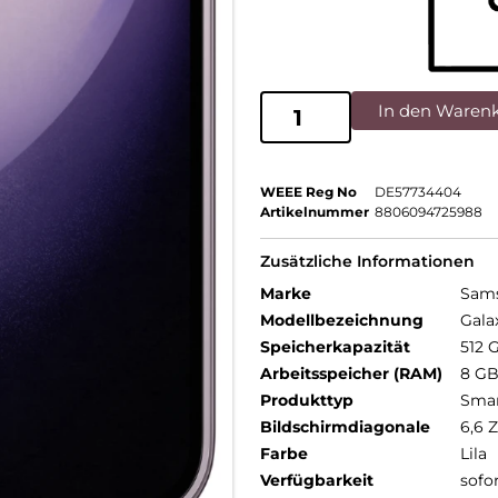
In den Waren
WEEE Reg No
DE57734404
Artikelnummer
8806094725988
Zusätzliche Informationen
Marke
Sam
Modellbezeichnung
Gala
Speicherkapazität
512 
Arbeitsspeicher (RAM)
8 G
Produkttyp
Sma
Bildschirmdiagonale
6,6 Z
Farbe
Lila
Verfügbarkeit
sofo