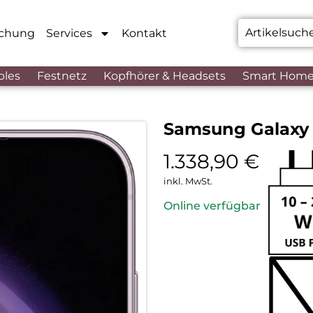
chung
Services
Kontakt
bles
Festnetz
Kopfhörer & Headsets
Smart Hom
Samsung Galaxy 
1.338,90
€
inkl. MwSt.
Online verfügbar