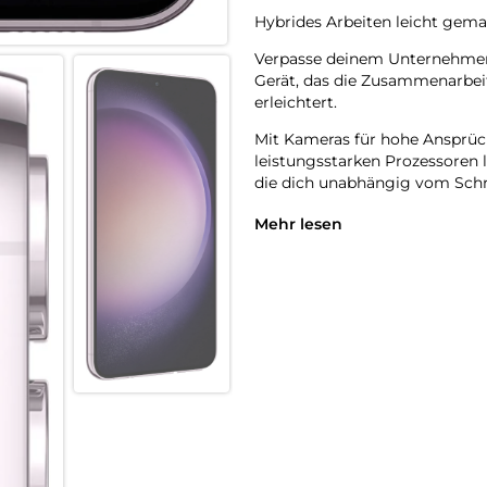
Hybrides Arbeiten leicht gema
Verpasse deinem Unternehmen
Gerät, das die Zusammenarbei
erleichtert.
Mit Kameras für hohe Ansprüc
leistungsstarken Prozessoren 
die dich unabhängig vom Schre
In den verschiedensten Teams
Mehr lesen
Informationen – ganz gleich, 
speziell dafür entwickelt, um 
Serie arbeiten nahtlos mit d
Display wechselst.
Führe interaktive Videogesprä
während du die Dokumente mit
Erfinde dein Unternehmen neu
Ob Hybrid, Remote oder Frontl
Sharing. Statte dein Team mit
und schnell Aufgaben gemeins