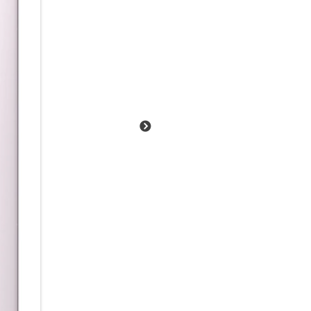
mit passgenauen Lösungen und
Samsung Knox schützt Smartp
vertrauliche Daten sicher blei
Das Rundum-Paket für mobiles
Ausgestattet mit der Knox Suit
und wird während der gesamt
Sicherheit versorgt. Somit biet
Umsetzung deiner Mobilitätsst
Die Zukunft im Fokus:
Unsere Ressourcen sind begrenz
steckt in der Galaxy S23-Serie
Umverpackung aus 100% recyce
Farbstoffe2 eingesetzt. Zu ei
uns auch, dass unsere Geräte 
Aluminum und Corning Gorilla 
dafür, dass dein Galaxy S23-S
deiner Seite bleiben kann. Zus
Versprechen von bis zu 4 Jahr
Updates.