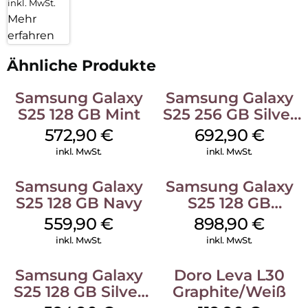
inkl. MwSt.
Mehr
erfahren
Ähnliche Produkte
Samsung Galaxy
Samsung Galaxy
S25 128 GB Mint
S25 256 GB Silver
Shadow
572,90
€
692,90
€
inkl. MwSt.
inkl. MwSt.
Samsung Galaxy
Samsung Galaxy
S25 128 GB Navy
S25 128 GB
Icyblue
559,90
€
898,90
€
inkl. MwSt.
inkl. MwSt.
Samsung Galaxy
Doro Leva L30
S25 128 GB Silver
Graphite/Weiß