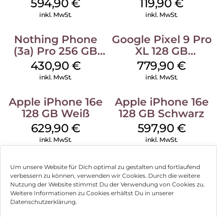
Shadow
594,90
€
119,90
€
inkl. MwSt.
inkl. MwSt.
Nothing Phone
Google Pixel 9 Pro
(3a) Pro 256 GB
XL 128 GB
Grey
Obsidian
430,90
€
779,90
€
inkl. MwSt.
inkl. MwSt.
Apple iPhone 16e
Apple iPhone 16e
128 GB Weiß
128 GB Schwarz
629,90
€
597,90
€
inkl. MwSt.
inkl. MwSt.
Um unsere Website für Dich optimal zu gestalten und fortlaufend
verbessern zu können, verwenden wir Cookies. Durch die weitere
Nutzung der Website stimmst Du der Verwendung von Cookies zu.
Impressum
Weitere Informationen zu Cookies erhältst Du in unserer
Datenschutzerklärung.
AGB