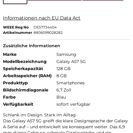
Informationen nach EU Data Act
WEEE Reg No
DE57734404
Artikelnummer
8806099028282
Zusätzliche Informationen
Marke
Samsung
Modellbezeichnung
Galaxy A57 5G
Speicherkapazität
128 GB
Arbeitsspeicher (RAM)
8 GB
Produkttyp
Smartphones
Bildschirmdiagonale
6,7 Zoll
Farbe
Blau
Verfügbarkeit
sofort verfügbar
Schlank im Design. Stark im Alltag.
Das Galaxy A57 5G greift die klare Designsprache der Galaxy
A-Serie auf – und entwickelt sie konsequent weiter. Das 6,9
mm dünne Gehäuse, schmale Displayränder und ein