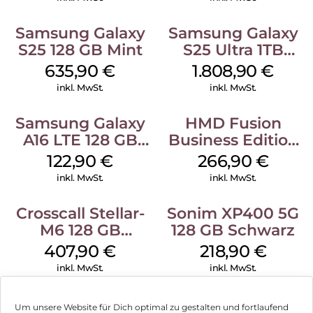
Samsung Galaxy
Samsung Galaxy
S25 128 GB Mint
S25 Ultra 1TB
Titanium Black
635,90
€
1.808,90
€
inkl. MwSt.
inkl. MwSt.
Samsung Galaxy
HMD Fusion
A16 LTE 128 GB
Business Edition
Black
256 GB Grey
122,90
€
266,90
€
inkl. MwSt.
inkl. MwSt.
Crosscall Stellar-
Sonim XP400 5G
M6 128 GB
128 GB Schwarz
Schwarz
407,90
€
218,90
€
inkl. MwSt.
inkl. MwSt.
Um unsere Website für Dich optimal zu gestalten und fortlaufend