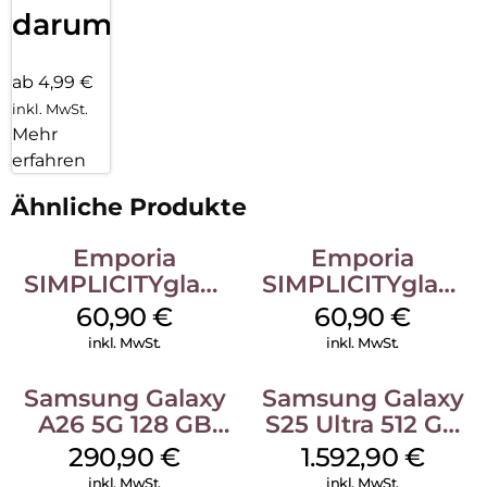
darum!
ab 4,99 €
inkl. MwSt.
Mehr
erfahren
Ähnliche Produkte
Emporia
Emporia
SIMPLICITYglam
SIMPLICITYglam
Schwarz
Weiss
60,90
€
60,90
€
inkl. MwSt.
inkl. MwSt.
Samsung Galaxy
Samsung Galaxy
A26 5G 128 GB
S25 Ultra 512 GB
White
Titanium
290,90
€
1.592,90
€
Silverblue
inkl. MwSt.
inkl. MwSt.