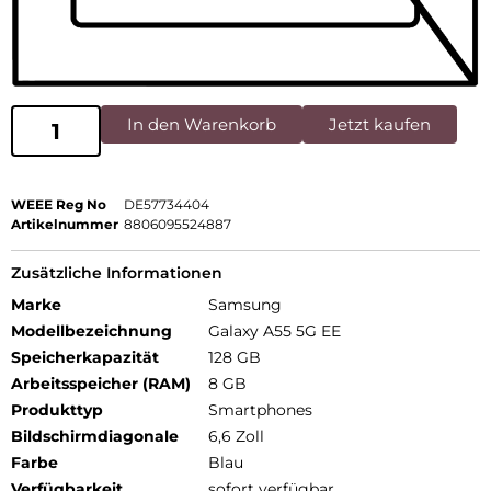
In den Warenkorb
Jetzt kaufen
WEEE Reg No
DE57734404
Artikelnummer
8806095524887
Zusätzliche Informationen
Marke
Samsung
Modellbezeichnung
Galaxy A55 5G EE
Speicherkapazität
128 GB
Arbeitsspeicher (RAM)
8 GB
Produkttyp
Smartphones
Bildschirmdiagonale
6,6 Zoll
Farbe
Blau
Verfügbarkeit
sofort verfügbar