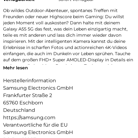
Ob wildes Outdoor-Abenteuer, spontanes Treffen mit
Freunden oder neuer Highscore beim Gaming: Du willst
jeden Moment voll auskosten? Dann halte mit deinem
Galaxy A55 5G das fest, was dein Leben einzigartig macht,
teile es mit anderen und lass dich immer wieder davon
inspirieren. Mit der intelligenten Kamera kannst du deine
Erlebnisse in scharfen Fotos und actionreichen 4K-Videos
einfangen, die auch im Dunkeln vor Leben sprühen. Tauche
auf dem großen FHD+ Super AMOLED-Display in Details ein
und nutze die intuitiven Bearbeitung-Tools, um deine
Mehr lesen
Erinnerungen kreativ ins richtige Licht zu setzen. Für klare
Sicht auf deine Fotos, Videos, Streams und Games passt sich
Herstellerinformation
das Display automatisch an die Lichtverhältnisse an und
Samsung Electronics GmbH
bleibt auch bei Sonnenschein gut erkennbar. Der starke
Frankfurter Straße 2
Prozessor hält die Perfomance für dich hoch, wenn du
65760 Eschborn
mehrere Dinge gleichzeitig erledigen möchtest. Dabei
musst du dir keine Gedanken um die Sicherheit deiner Daten
Deutschland
machen. Dein Galaxy A55 5G ist nicht nur äußerlich gem.
https://samsung.com
IP671 vor Wasser und Staub geschützt. Es schützt auch im
Verantwortliche für die EU
Inneren deine Privatsphäre vor fremden Blicken und
Samsung Electronics GmbH
Schadsoftware. Damit kannst du beruhigt deine Galaxy