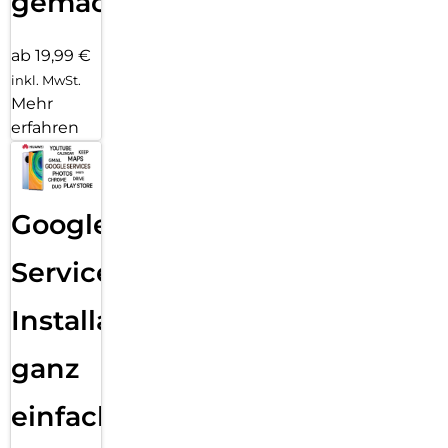
gemacht!
Ecosystem mühelos nach deinen
Vorstellungen gestalten.
ab 19,99 €
inkl. MwSt.
Mehr
erfahren
Google
Services
Installation
ganz
einfach