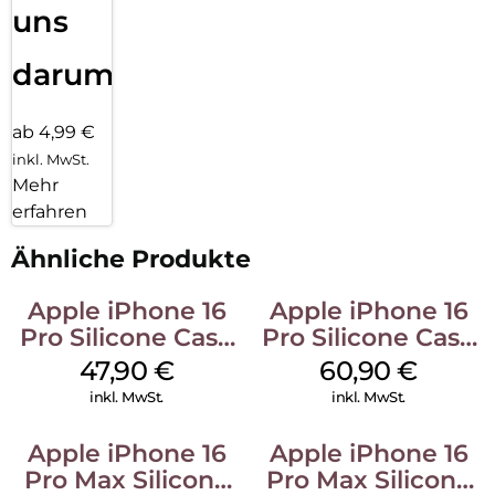
uns
darum!
ab 4,99 €
inkl. MwSt.
Mehr
erfahren
Ähnliche Produkte
Apple iPhone 16
Apple iPhone 16
Pro Silicone Case
Pro Silicone Case
MagSafe Denim
MagSafe Stone
47,90
€
60,90
€
Gray
inkl. MwSt.
inkl. MwSt.
Apple iPhone 16
Apple iPhone 16
Pro Max Silicone
Pro Max Silicone