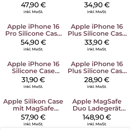
Case MagSafe
Case MagSafe
47,90
€
34,90
€
Black
Denim
inkl. MwSt.
inkl. MwSt.
Apple iPhone 16
Apple iPhone 16
Pro Silicone Case
Plus Silicone Case
MagSafe Black
MagSafe Lake
54,90
€
33,90
€
Green
inkl. MwSt.
inkl. MwSt.
Apple iPhone 16
Apple iPhone 16
Silicone Case
Plus Silicone Case
MagSafe Fuchsia
MagSafe Black
31,90
€
28,90
€
inkl. MwSt.
inkl. MwSt.
Apple Silikon Case
Apple MagSafe
mit MagSafe
Duo Ladegerät
iPhone 14 Pro
Weiß
57,90
€
148,90
€
(PRODUCT)RED
inkl. MwSt.
inkl. MwSt.