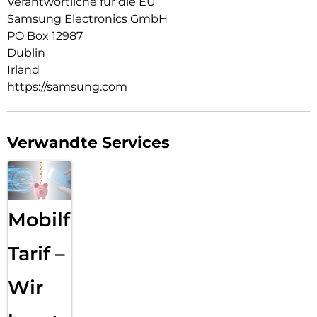
ganz leicht eingeschlossene Luftblasen oder Staub von
Verantwortliche für die EU
deinem Display entfernen.
Samsung Electronics GmbH
PO Box 12987
Dublin
Irland
https://samsung.com
Verwandte Services
Mobilfunk
Tarif –
Wir