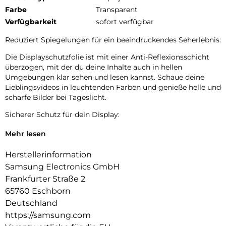
Farbe
Transparent
Verfügbarkeit
sofort verfügbar
Reduziert Spiegelungen für ein beeindruckendes Seherlebnis:
Die Displayschutzfolie ist mit einer Anti-Reflexionsschicht
überzogen, mit der du deine Inhalte auch in hellen
Umgebungen klar sehen und lesen kannst. Schaue deine
Lieblingsvideos in leuchtenden Farben und genieße helle und
scharfe Bilder bei Tageslicht.
Sicherer Schutz für dein Display:
Der Anti-Reflecting Screen Protector bietet eine zusätzliche
Mehr lesen
Schutzschicht vor Kratzern auf dem Display des Galaxy Tab
S9+ | Tab S9 FE+.
Herstellerinformation
Samsung Electronics GmbH
Einfache und präzise Installation:
Frankfurter Straße 2
Displayschutz installieren wie ein Profi – Nutze den
65760 Eschborn
Applikator, um die Folie genau auf deinem Tablet
Deutschland
auszurichten. Und mit dem mitgelieferten Rakel, dem
https://samsung.com
Mikrofasertuch und dem Staubentferner Sticker kannst du