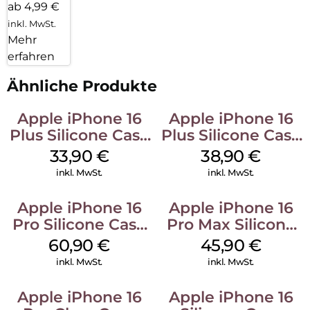
ab 4,99 €
inkl. MwSt.
Mehr
erfahren
Ähnliche Produkte
Apple iPhone 16
Apple iPhone 16
Plus Silicone Case
Plus Silicone Case
MagSafe Lake
MagSafe Denim
33,90
€
38,90
€
Green
inkl. MwSt.
inkl. MwSt.
Apple iPhone 16
Apple iPhone 16
Pro Silicone Case
Pro Max Silicone
MagSafe Stone
Case MagSafe
60,90
€
45,90
€
Gray
Ultramarine
inkl. MwSt.
inkl. MwSt.
Apple iPhone 16
Apple iPhone 16