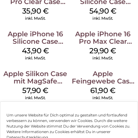
Pro Clear Case
Silicone Case
MagSafe
MagSafe Lake
35,90
€
54,90
€
Transparent
Green
inkl. MwSt.
inkl. MwSt.
Apple iPhone 16
Apple iPhone 16
Silicone Case
Pro Max Clear
MagSafe Plum
Case MagSafe
43,90
€
29,90
€
Transparent
inkl. MwSt.
inkl. MwSt.
Apple Silikon Case
Apple
mit MagSafe
Feingewebe Case
iPhone 14 Pro
iPhone 15 Pro
57,90
€
61,90
€
(PRODUCT)RED
MagSafe Schwarz
inkl. MwSt.
inkl. MwSt.
Um unsere Website für Dich optimal zu gestalten und fortlaufend
verbessern zu können, verwenden wir Cookies. Durch die weitere
Nutzung der Website stimmst Du der Verwendung von Cookies zu.
Impressum
Weitere Informationen zu Cookies erhältst Du in unserer
Datenschutzerklärung.