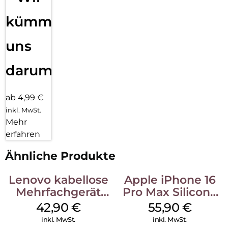
kümmern
uns
darum!
ab 4,99 €
inkl. MwSt.
Mehr
erfahren
Ähnliche Produkte
Lenovo kabellose
Apple iPhone 16
Mehrfachgerät
Pro Max Silicone
Luna Grey
Case MagSafe
42,90
€
55,90
€
Stone Gray
inkl. MwSt.
inkl. MwSt.