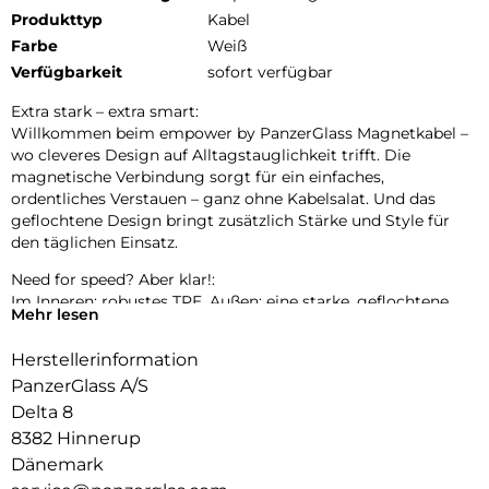
Produkttyp
Kabel
Farbe
Weiß
Verfügbarkeit
sofort verfügbar
Extra stark – extra smart:
Willkommen beim empower by PanzerGlass Magnetkabel –
wo cleveres Design auf Alltagstauglichkeit trifft. Die
magnetische Verbindung sorgt für ein einfaches,
ordentliches Verstauen – ganz ohne Kabelsalat. Und das
geflochtene Design bringt zusätzlich Stärke und Style für
den täglichen Einsatz.
Need for speed? Aber klar!:
Im Inneren: robustes TPE. Außen: eine starke, geflochtene
Mehr lesen
Schicht für ein hochwertiges Feeling. Die magnetische
Verbindung hält das Kabel easy zusammen – praktisch,
Herstellerinformation
ordentlich und mit einem Hauch von Spielerei. Und das
PanzerGlass A/S
Beste: Es besteht komplett aus recyceltem Kunststoff (PCR).
Delta 8
8382 Hinnerup
Dänemark