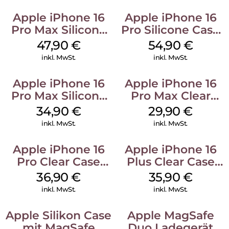
Apple iPhone 16
Apple iPhone 16
Pro Max Silicone
Pro Silicone Case
Case MagSafe
MagSafe Black
47,90
€
54,90
€
Black
inkl. MwSt.
inkl. MwSt.
Apple iPhone 16
Apple iPhone 16
Pro Max Silicone
Pro Max Clear
Case MagSafe
Case MagSafe
34,90
€
29,90
€
Denim
Transparent
inkl. MwSt.
inkl. MwSt.
Apple iPhone 16
Apple iPhone 16
Pro Clear Case
Plus Clear Case
MagSafe
MagSafe
36,90
€
35,90
€
Transparent
Transparent
inkl. MwSt.
inkl. MwSt.
Apple Silikon Case
Apple MagSafe
mit MagSafe
Duo Ladegerät