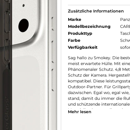
Zusätzliche Informationen
Marke
Panz
Modellbezeichnung
CARE
Produkttyp
Tasc
Farbe
Schw
Verfügbarkeit
sofo
Sag hallo zu Smokey. Die best
meist erwartete Hülle. Mit ein
Phänomenaler Schutz. 4,8 Mete
Schutz der Kamera. Hergestell
kompatibel. Diese leistungssta
Outdoor-Partner. Für Grillpa
dazwischen. Egal wo, egal wie
stand, damit du immer die Ru
und schützende internationale
Materialien hergestellt und vo
Mehr lesen
kümmern uns um Menschen und 
Nachhaltigkeit und Selbstdar
Lebensdauer von Technik. Verwa