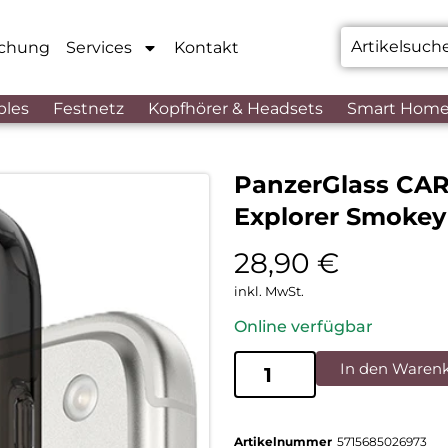
chung
Services
Kontakt
bles
Festnetz
Kopfhörer & Headsets
Smart Hom
PanzerGlass CAR
Explorer Smokey
28,90
€
inkl. MwSt.
Online verfügbar
In den Waren
Artikelnummer
5715685026973