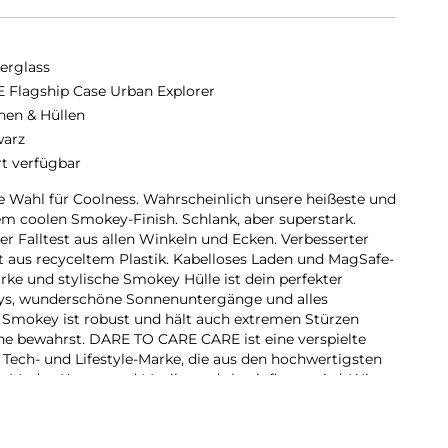
erglass
 Flagship Case Urban Explorer
hen & Hüllen
arz
rt verfügbar
e Wahl für Coolness. Wahrscheinlich unsere heißeste und
em coolen Smokey-Finish. Schlank, aber superstark.
r Falltest aus allen Winkeln und Ecken. Verbesserter
t aus recyceltem Plastik. Kabelloses Laden und MagSafe-
rke und stylische Smokey Hülle ist dein perfekter
rtys, wunderschöne Sonnenuntergänge und alles
, Smokey ist robust und hält auch extremen Stürzen
he bewahrst. DARE TO CARE CARE ist eine verspielte
 Tech- und Lifestyle-Marke, die aus den hochwertigsten
n Mode-, Kunst- und Musiktrends beeinflusst wird. Wir
die Welt, in der wir leben. Wir legen Wert auf
stellung. Wir kümmern uns um Technik und die
ndle dein Handy in ein stilvoll geschütztes Accessoire.