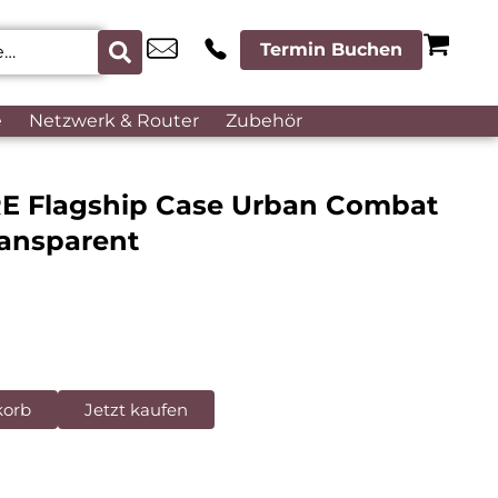
Termin Buchen
e
Netzwerk & Router
Zubehör
E Flagship Case Urban Combat
ransparent
korb
Jetzt kaufen