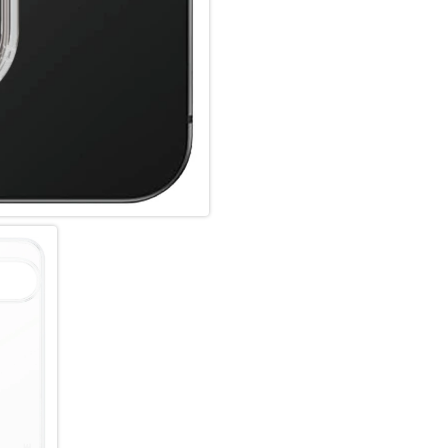
den hochwertigsten Materialie
beeinflusst wird. Wir kümmern
legen Wert auf Nachhaltigkei
und die Lebensdauer von Techni
Accessoire. Zeig der Welt, das