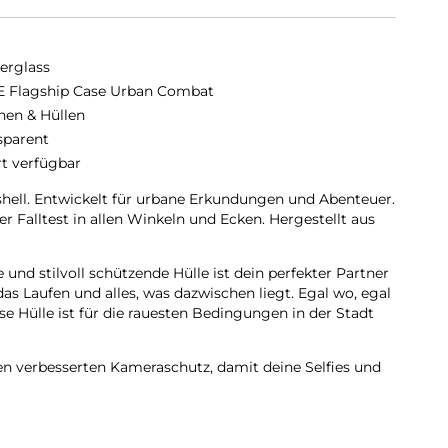
erglass
 Flagship Case Urban Combat
hen & Hüllen
sparent
rt verfügbar
hell. Entwickelt für urbane Erkundungen und Abenteuer.
 Falltest in allen Winkeln und Ecken. Hergestellt aus
 und stilvoll schützende Hülle ist dein perfekter Partner
 das Laufen und alles, was dazwischen liegt. Egal wo, egal
e Hülle ist für die rauesten Bedingungen in der Stadt
en verbesserten Kameraschutz, damit deine Selfies und
zende internationale Tech- und Lifestyle-Marke, die aus