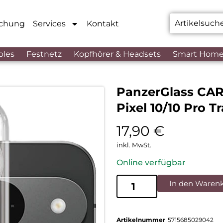
chung
Services
Kontakt
bles
Festnetz
Kopfhörer & Headsets
Smart Hom
PanzerGlass CAR
Pixel 10/10 Pro T
17,90
€
inkl. MwSt.
Online verfügbar
In den Waren
Artikelnummer
5715685029042