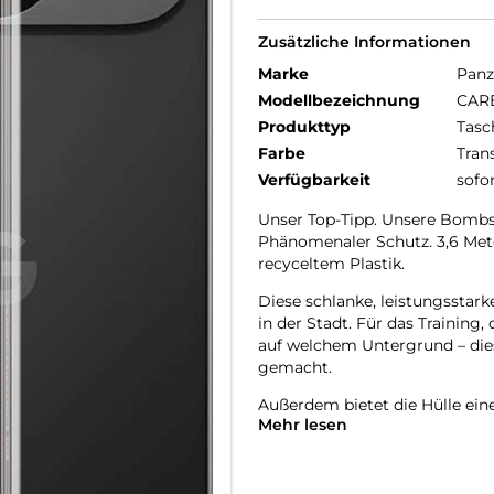
Zusätzliche Informationen
Marke
Panz
Modellbezeichnung
CARE
Produkttyp
Tasc
Farbe
Tran
Verfügbarkeit
sofo
Unser Top-Tipp. Unsere Bombs
Phänomenaler Schutz. 3,6 Meter
recyceltem Plastik.
Diese schlanke, leistungsstarke
in der Stadt. Für das Training,
auf welchem Untergrund – dies
gemacht.
Außerdem bietet die Hülle ein
Mehr lesen
Fotos nie in Gefahr sind.
DARE TO CARE:
CARE ist eine verspielte, schüt