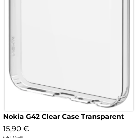
Nokia G42 Clear Case Transparent
15,90
€
inkl. MwSt.