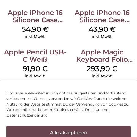
Apple iPhone 16
Apple iPhone 16
Silicone Case
Silicone Case
MagSafe Lake
MagSafe Plum
54,90
€
43,90
€
Green
inkl. MwSt.
inkl. MwSt.
Apple Pencil USB-
Apple Magic
C Weiß
Keyboard Folio
iPad 10.9″ (10.Gen.)
91,90
€
293,90
€
Weiß
inkl. MwSt.
inkl. MwSt.
Um unsere Website für Dich optimal zu gestalten und fortlaufend
verbessern zu können, verwenden wir Cookies. Durch die weitere
Nutzung der Website stimmst Du der Verwendung von Cookies zu.
Impressum
Weitere Informationen zu Cookies erhältst Du in unserer
Datenschutzerklärung.
AGB
Datenschutz
Alle akzeptieren
Können wir Dir behilflich sein?