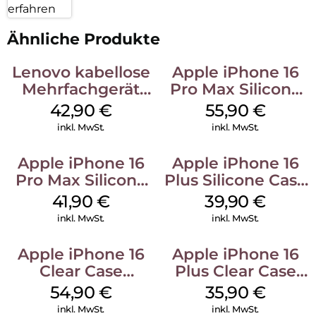
erfahren
Ähnliche Produkte
Lenovo kabellose
Apple iPhone 16
Mehrfachgerät
Pro Max Silicone
Luna Grey
Case MagSafe
42,90
€
55,90
€
Stone Gray
inkl. MwSt.
inkl. MwSt.
Apple iPhone 16
Apple iPhone 16
Pro Max Silicone
Plus Silicone Case
Case MagSafe
MagSafe Plum
41,90
€
39,90
€
Ultramarine
inkl. MwSt.
inkl. MwSt.
Apple iPhone 16
Apple iPhone 16
Clear Case
Plus Clear Case
MagSafe
MagSafe
54,90
€
35,90
€
Transparent
Transparent
inkl. MwSt.
inkl. MwSt.