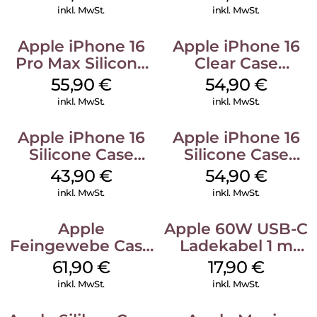
Gray
inkl. MwSt.
inkl. MwSt.
Apple iPhone 16
Apple iPhone 16
Pro Max Silicone
Clear Case
Case MagSafe
MagSafe
55,90
€
54,90
€
Stone Gray
Transparent
inkl. MwSt.
inkl. MwSt.
Apple iPhone 16
Apple iPhone 16
Silicone Case
Silicone Case
MagSafe Plum
MagSafe Black
43,90
€
54,90
€
inkl. MwSt.
inkl. MwSt.
Apple
Apple 60W USB-C
Feingewebe Case
Ladekabel 1 m
iPhone 15 Pro
Weiß
61,90
€
17,90
€
MagSafe Schwarz
inkl. MwSt.
inkl. MwSt.