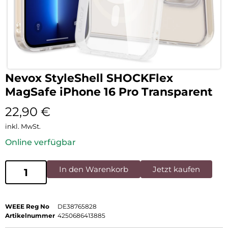
Nevox StyleShell SHOCKFlex
MagSafe iPhone 16 Pro Transparent
22,90
€
inkl. MwSt.
Online verfügbar
In den Warenkorb
Jetzt kaufen
WEEE Reg No
DE38765828
Artikelnummer
4250686413885