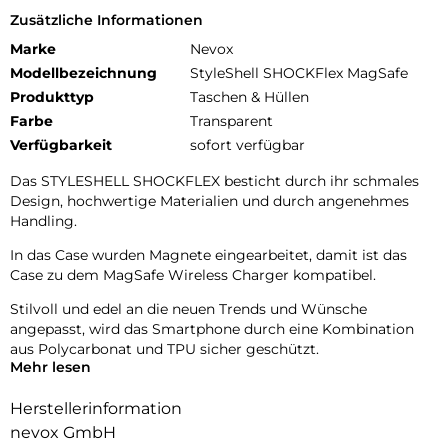
Zusätzliche Informationen
Marke
Nevox
Modellbezeichnung
StyleShell SHOCKFlex MagSafe
Produkttyp
Taschen & Hüllen
Farbe
Transparent
Verfügbarkeit
sofort verfügbar
Das STYLESHELL SHOCKFLEX besticht durch ihr schmales
Design, hochwertige Materialien und durch angenehmes
Handling.
In das Case wurden Magnete eingearbeitet, damit ist das
Case zu dem MagSafe Wireless Charger kompatibel.
Stilvoll und edel an die neuen Trends und Wünsche
angepasst, wird das Smartphone durch eine Kombination
aus Polycarbonat und TPU sicher geschützt.
Mehr lesen
Das flexible TPU Material an den Flanken schützt zuverlässig
vor Stürzen.
Herstellerinformation
nevox GmbH
Das Display ist durch die seitlichen Flanken geschützt.