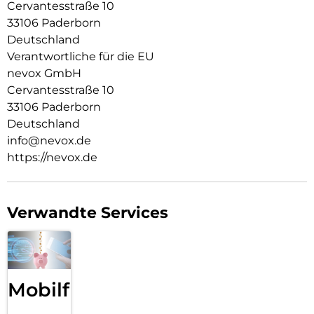
Cervantesstraße 10
Durch das verwendete Material ist diese komplett
33106 Paderborn
Transparent und bringt jegliche Farbe des Smartphones,
Deutschland
passend zur Geltung.
Verantwortliche für die EU
Die Anschlüsse, Knöpfe und Kamera bleiben voll zugänglich.
nevox GmbH
Cervantesstraße 10
Hochwertiges Schmutzabweisendes Material und
Schockproof durch eingearbeitete Luftpolster in den Ecken.
33106 Paderborn
Deutschland
info@nevox.de
https://nevox.de
Verwandte Services
Mobilfunk