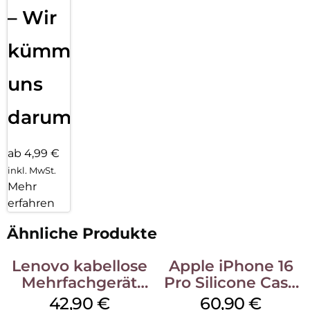
– Wir
kümmern
uns
darum!
ab 4,99 €
inkl. MwSt.
Mehr
erfahren
Ähnliche Produkte
Lenovo kabellose
Apple iPhone 16
Mehrfachgerät
Pro Silicone Case
Luna Grey
MagSafe Stone
42,90
€
60,90
€