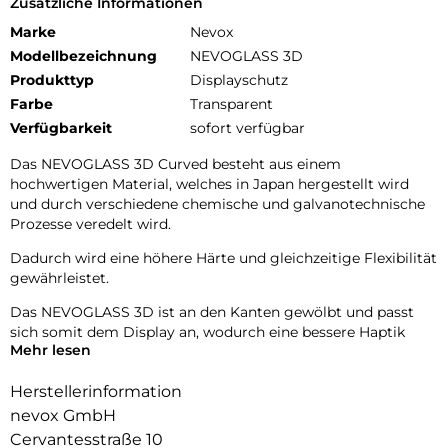
Zusätzliche Informationen
Marke
Nevox
Modellbezeichnung
NEVOGLASS 3D
Produkttyp
Displayschutz
Farbe
Transparent
Verfügbarkeit
sofort verfügbar
Das NEVOGLASS 3D Curved besteht aus einem
hochwertigen Material, welches in Japan hergestellt wird
und durch verschiedene chemische und galvanotechnische
Prozesse veredelt wird.
Dadurch wird eine höhere Härte und gleichzeitige Flexibilität
gewährleistet.
Das NEVOGLASS 3D ist an den Kanten gewölbt und passt
sich somit dem Display an, wodurch eine bessere Haptik
Mehr lesen
erzielt wird.
Durch die Umformungen wird das komplette Display
Herstellerinformation
zuverlässig geschützt.
nevox GmbH
Cervantesstraße 10