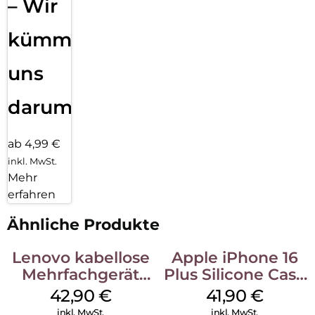
– Wir
kümmern
uns
darum!
ab 4,99 €
inkl. MwSt.
Mehr
erfahren
Ähnliche Produkte
Lenovo kabellose
Apple iPhone 16
Mehrfachgerät
Plus Silicone Case
Luna Grey
MagSafe Stone
42,90
€
41,90
€
Gray
inkl. MwSt.
inkl. MwSt.