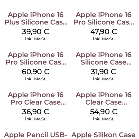
Apple iPhone 16
Apple iPhone 16
Plus Silicone Case
Pro Silicone Case
MagSafe Plum
MagSafe Denim
39,90
€
47,90
€
inkl. MwSt.
inkl. MwSt.
Apple iPhone 16
Apple iPhone 16
Pro Silicone Case
Silicone Case
MagSafe Stone
MagSafe Fuchsia
60,90
€
31,90
€
Gray
inkl. MwSt.
inkl. MwSt.
Apple iPhone 16
Apple iPhone 16
Pro Clear Case
Clear Case
MagSafe
MagSafe
36,90
€
54,90
€
Transparent
Transparent
inkl. MwSt.
inkl. MwSt.
Apple Pencil USB-
Apple Silikon Case