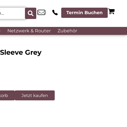
Termin Buchen
e
Netzwerk & Router
Zubehör
Sleeve Grey
korb
Jetzt kaufen