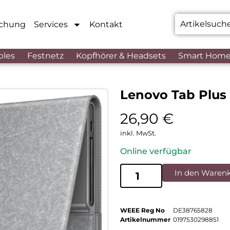
chung
Services
Kontakt
bles
Festnetz
Kopfhörer & Headsets
Smart Hom
Lenovo Tab Plus 
26,90
€
inkl. MwSt.
Online verfügbar
In den Waren
WEEE Reg No
DE38765828
Artikelnummer
0197530298851