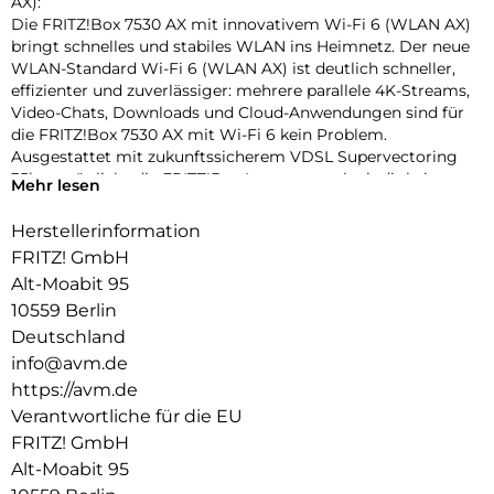
AX):
Die FRITZ!Box 7530 AX mit innovativem Wi-Fi 6 (WLAN AX)
bringt schnelles und stabiles WLAN ins Heimnetz. Der neue
WLAN-Standard Wi-Fi 6 (WLAN AX) ist deutlich schneller,
effizienter und zuverlässiger: mehrere parallele 4K-Streams,
Video-Chats, Downloads und Cloud-Anwendungen sind für
die FRITZ!Box 7530 AX mit Wi-Fi 6 kein Problem.
Ausgestattet mit zukunftssicherem VDSL Supervectoring
35b ermöglicht die FRITZ!Box Internetgeschwindigkeiten
Mehr lesen
von bis zu 300 MBit/s. Gigabit-LAN, USB und die VoIP-
Telefonanlage mit DECTBasisstation sowie ein Anschluss für
Herstellerinformation
ein analoges Telefon komplettieren das vielseitige
FRITZ! GmbH
Kommunikationsangebot.
Alt-Moabit 95
Innovatives Wi-Fi 6 (WLAN AX) für ein Mesh-Heimnetz mit
10559 Berlin
vielen WLAN-Endgeräten:
Deutschland
Der neue Standard Wi-Fi 6 (WLAN AX) trägt der stetig
info@avm.de
wachsenden Zahl an WLAN-Geräten Rechnung. Durch
https://avm.de
Verringerung der Latenzzeiten und neues
Modulationsverfahren OFDMA mit QAM-1024 sorgt Wi-Fi 6
Verantwortliche für die EU
(WLAN AX) für einen schnellen und stabilen Datenfluss.
FRITZ! GmbH
Insgesamt steht eine Bandbreite von 1.800 MBit/s im 5-
Alt-Moabit 95
GHzBand und 600 MBit/s im 2,4-GHz-Band für viele parallele