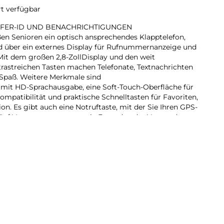
rt verfügbar
UFER-ID UND BENACHRICHTIGUNGEN
en Senioren ein optisch ansprechendes Klapptelefon,
nd über ein externes Display für Rufnummernanzeige und
Mit dem großen 2,8-ZollDisplay und den weit
rastreichen Tasten machen Telefonate, Textnachrichten
Spaß. Weitere Merkmale sind
t mit HD-Sprachausgabe, eine Soft-Touch-Oberfläche für
kompatibilität und praktische Schnelltasten für Favoriten,
n. Es gibt auch eine Notruftaste, mit der Sie Ihren GPS-
 fünf Vertrauenspersonen wie Freunde oder Verwandte
ie Hilfe benötigen sollten.
, mit dem Alter werden einfache Aufgaben im Alltag zu
ro richten uns nach dem Prinzip, dass die Benutzung
erspiel sein sollte, auch wenn das Hör-und Sehvermögen
lässt. Deshalb bieten alle unsere Telefone hervorragende
tra lauten und deutlichen
uflösung, leicht lesbare Tasten und eine große, klare
weit voneinander abgesetzten Tasten erleichtern