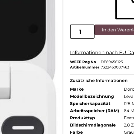
In den Waren
Informationen nach EU Da
WEEE Reg No
DE89458125
Artikelnummer
7322460087463
Zusätzliche Informationen
Marke
Dor
Modellbezeichnung
Leva
Speicherkapazität
128 
Arbeitsspeicher (RAM)
64 
Produkttyp
Feat
Bildschirmdiagonale
2,8 Z
Farbe
Grau