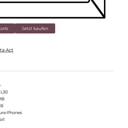
korb
Jetzt kaufen
ta Act
o
 L30
MB
MB
ure-Phones
oll