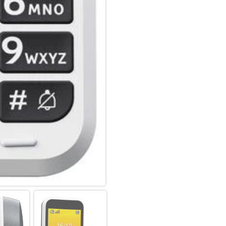
natürlich das Tippen. Wir wid
Angenehme konzentrieren kö