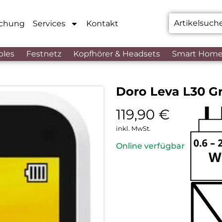
chung
Services
Kontakt
bles
Festnetz
Kopfhörer & Headsets
Smart Hom
Doro Leva L30 G
119,90
€
inkl. MwSt.
Online verfügbar