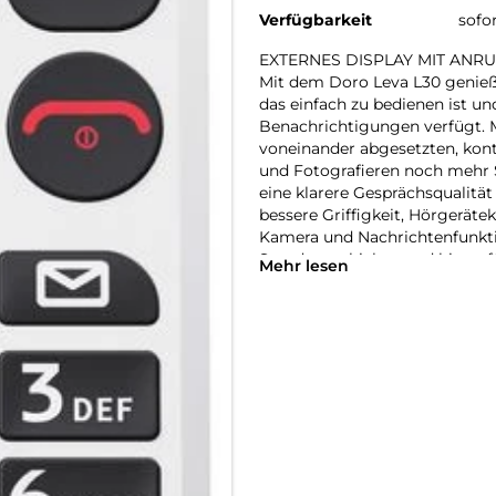
Verfügbarkeit
sofo
EXTERNES DISPLAY MIT ANR
Mit dem Doro Leva L30 genieß
das einfach zu bedienen ist u
Benachrichtigungen verfügt. 
voneinander abgesetzten, kont
und Fotografieren noch mehr 
eine klarere Gesprächsqualitä
bessere Griffigkeit, Hörgeräte
Kamera und Nachrichtenfunktio
Standort schicken und bis zu
Mehr lesen
benachrichtigen können, falls S
HÖRE ES, SIEH ES, LIEBE ES
Egal, wie jung wir uns fühlen
Herausforderungen. Wir bei Do
eines Telefons immer ein Kind
oder die Fingerfertigkeit nach
Standardfunktionen wie den ex
Klang, die Anzeige mit hoher A
Benutzeroberfläche. Und diem 