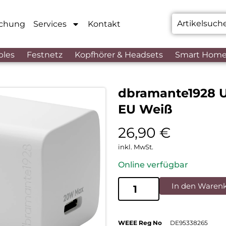
chung
Services
Kontakt
bles
Festnetz
Kopfhörer & Headsets
Smart Hom
dbramante1928 U
EU Weiß
26,90
€
inkl. MwSt.
Online verfügbar
In den Waren
WEEE Reg No
DE95338265