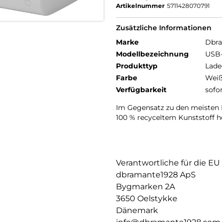
Artikelnummer
5711428070791
Zusätzliche Informationen
Marke
Dbr
Modellbezeichnung
USB-
Produkttyp
Lade
Farbe
Wei
Verfügbarkeit
sofo
Im Gegensatz zu den meisten 
100 % recyceltem Kunststoff he
Verantwortliche für die EU
dbramante1928 ApS
Bygmarken 2A
3650 Oelstykke
Dänemark