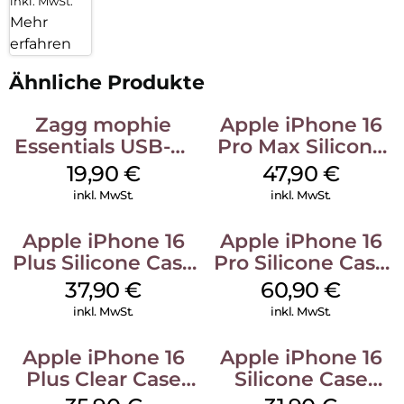
inkl. MwSt.
Mehr
erfahren
Ähnliche Produkte
Zagg mophie
Apple iPhone 16
Essentials USB-C-
Pro Max Silicone
20W Charger PD
Case MagSafe
19,90
€
47,90
€
Weiß
Black
inkl. MwSt.
inkl. MwSt.
Apple iPhone 16
Apple iPhone 16
Plus Silicone Case
Pro Silicone Case
MagSafe Lake
MagSafe Stone
37,90
€
60,90
€
Green
Gray
inkl. MwSt.
inkl. MwSt.
Apple iPhone 16
Apple iPhone 16
Plus Clear Case
Silicone Case
MagSafe
MagSafe Fuchsia