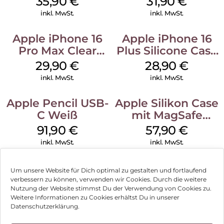
35,90
€
31,90
€
Transparent
inkl. MwSt.
inkl. MwSt.
Apple iPhone 16
Apple iPhone 16
Pro Max Clear
Plus Silicone Case
Case MagSafe
MagSafe Black
29,90
€
28,90
€
Transparent
inkl. MwSt.
inkl. MwSt.
Apple Pencil USB-
Apple Silikon Case
C Weiß
mit MagSafe
iPhone 14 Pro
91,90
€
57,90
€
(PRODUCT)RED
inkl. MwSt.
inkl. MwSt.
Um unsere Website für Dich optimal zu gestalten und fortlaufend
verbessern zu können, verwenden wir Cookies. Durch die weitere
Nutzung der Website stimmst Du der Verwendung von Cookies zu.
Impressum
Weitere Informationen zu Cookies erhältst Du in unserer
Datenschutzerklärung.
AGB