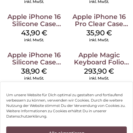
inkl. MwSt.
inkl. MwSt.
Apple iPhone 16
Apple iPhone 16
Silicone Case
Pro Clear Case
MagSafe Plum
MagSafe
43,90
€
35,90
€
Transparent
inkl. MwSt.
inkl. MwSt.
Apple iPhone 16
Apple Magic
Silicone Case
Keyboard Folio
MagSafe
iPad 10.9″ (10.Gen.)
38,90
€
293,90
€
Ultramarine
Weiß
inkl. MwSt.
inkl. MwSt.
Um unsere Website für Dich optimal zu gestalten und fortlaufend
verbessern zu können, verwenden wir Cookies. Durch die weitere
Nutzung der Website stimmst Du der Verwendung von Cookies zu.
Impressum
Weitere Informationen zu Cookies erhältst Du in unserer
Datenschutzerklärung.
AGB
Datenschutz