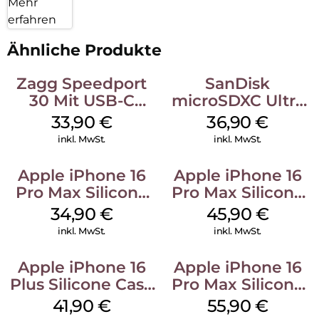
Mehr
erfahren
Ähnliche Produkte
Zagg Speedport
SanDisk
30 Mit USB-C
microSDXC Ultra
Kabel Weiß
128 GB + Adapter
33,90
€
36,90
€
Mobile
inkl. MwSt.
inkl. MwSt.
Apple iPhone 16
Apple iPhone 16
Pro Max Silicone
Pro Max Silicone
Case MagSafe
Case MagSafe
34,90
€
45,90
€
Denim
Ultramarine
inkl. MwSt.
inkl. MwSt.
Apple iPhone 16
Apple iPhone 16
Plus Silicone Case
Pro Max Silicone
MagSafe Stone
Case MagSafe
41,90
€
55,90
€
Gray
Stone Gray