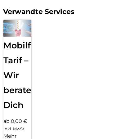
Aussehen Ihres Telefons zu zeigen und gleichzeitig einen
Verwandte Services
robusten Schutz zu genießen.
Mobilfunk
Tarif –
Wir
beraten
Dich
ab 0,00 €
inkl. MwSt.
Mehr