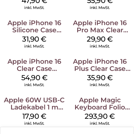
47,90
€
55,90
€
Black
Stone Gray
inkl. MwSt.
inkl. MwSt.
Apple iPhone 16
Apple iPhone 16
Silicone Case
Pro Max Clear
MagSafe Fuchsia
Case MagSafe
31,90
€
29,90
€
Transparent
inkl. MwSt.
inkl. MwSt.
Apple iPhone 16
Apple iPhone 16
Clear Case
Plus Clear Case
MagSafe
MagSafe
54,90
€
35,90
€
Transparent
Transparent
inkl. MwSt.
inkl. MwSt.
Apple 60W USB-C
Apple Magic
Ladekabel 1 m
Keyboard Folio
Weiß
iPad 10.9″ (10.Gen.)
17,90
€
293,90
€
Weiß
inkl. MwSt.
inkl. MwSt.