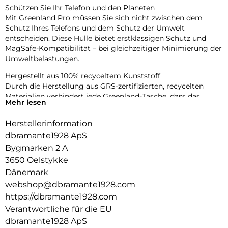
Schützen Sie Ihr Telefon und den Planeten
Mit Greenland Pro müssen Sie sich nicht zwischen dem
Schutz Ihres Telefons und dem Schutz der Umwelt
entscheiden. Diese Hülle bietet erstklassigen Schutz und
MagSafe-Kompatibilität – bei gleichzeitiger Minimierung der
Umweltbelastungen.
Hergestellt aus 100% recyceltem Kunststoff
Durch die Herstellung aus GRS-zertifizierten, recycelten
Materialien verhindert jede Greenland-Tasche, dass das
Mehr lesen
Gewicht von zwei Plastikflaschen in unseren Ozeanen und
auf Mülldeponien landet.
Herstellerinformation
Aufprallschutz mit MagSafe-Integration
dbramante1928 ApS
Greenland Pro bietet Aufprallschutz aus 1,2 m Höhe in einem
Bygmarken 2 A
schlanken Design. Der integrierte MagSafe-Magnet sorgt für
3650 Oelstykke
müheloses Aufladen und die Verwendung von Zubehör und
Dänemark
bietet gleichzeitig zuverlässigen Fallschutz.
webshop@dbramante1928.com
Schlankes Design
https://dbramante1928.com
Genießen Sie das schlanke Design, das bequem in Ihre Hand
Verantwortliche für die EU
und Tasche passt.
dbramante1928 ApS