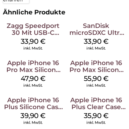
Ähnliche Produkte
Zagg Speedport
SanDisk
30 Mit USB-C
microSDXC Ultra
Kabel Weiß
128 GB + Adapter
33,90
€
33,90
€
Mobile
inkl. MwSt.
inkl. MwSt.
Apple iPhone 16
Apple iPhone 16
Pro Max Silicone
Pro Max Silicone
Case MagSafe
Case MagSafe
47,90
€
55,90
€
Black
Stone Gray
inkl. MwSt.
inkl. MwSt.
Apple iPhone 16
Apple iPhone 16
Plus Silicone Case
Plus Clear Case
MagSafe Plum
MagSafe
39,90
€
35,90
€
Transparent
inkl. MwSt.
inkl. MwSt.