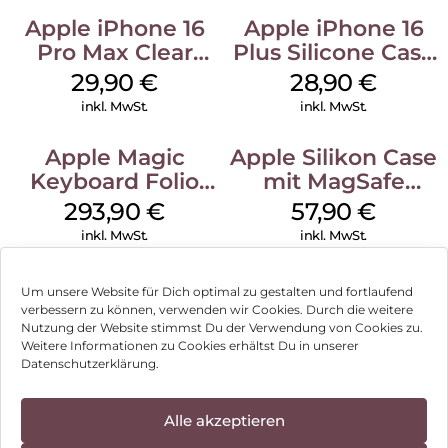
Apple iPhone 16
Apple iPhone 16
Pro Max Clear
Plus Silicone Case
Case MagSafe
MagSafe Black
29,90
€
28,90
€
Transparent
inkl. MwSt.
inkl. MwSt.
Apple Magic
Apple Silikon Case
Keyboard Folio
mit MagSafe
iPad 10.9″ (10.Gen.)
iPhone 14 Pro
293,90
€
57,90
€
Weiß
(PRODUCT)RED
inkl. MwSt.
inkl. MwSt.
Um unsere Website für Dich optimal zu gestalten und fortlaufend
verbessern zu können, verwenden wir Cookies. Durch die weitere
Nutzung der Website stimmst Du der Verwendung von Cookies zu.
Impressum
Weitere Informationen zu Cookies erhältst Du in unserer
Datenschutzerklärung.
AGB
Datenschutz
Alle akzeptieren