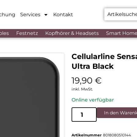
chung
Services
Kontakt
bles
Festnetz
Kopfhörer & Headsets
Smart Hom
Cellularline Sen
Ultra Black
19,90
€
inkl. MwSt.
Online verfügbar
In den Waren
Artikelnummer
8018080510144