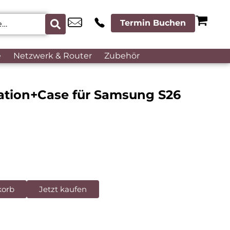
Termin Buchen
e
Netzwerk & Router
Zubehör
sation+Case für Samsung S26
korb
Jetzt kaufen