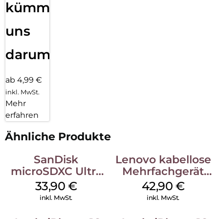
kümmern
uns
darum!
ab 4,99 €
inkl. MwSt.
Mehr
erfahren
Ähnliche Produkte
SanDisk
Lenovo kabellose
microSDXC Ultra
Mehrfachgerät
128 GB + Adapter
Luna Grey
33,90
€
42,90
€
Mobile
inkl. MwSt.
inkl. MwSt.