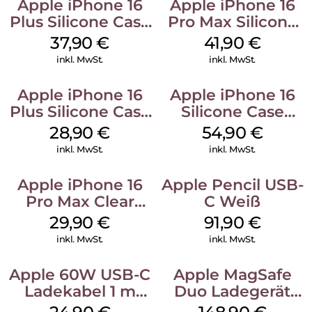
Apple iPhone 16
Apple iPhone 16
Plus Silicone Case
Pro Max Silicone
MagSafe Lake
Case MagSafe
37,90
€
41,90
€
Green
Ultramarine
inkl. MwSt.
inkl. MwSt.
Apple iPhone 16
Apple iPhone 16
Plus Silicone Case
Silicone Case
MagSafe Black
MagSafe Black
28,90
€
54,90
€
inkl. MwSt.
inkl. MwSt.
Apple iPhone 16
Apple Pencil USB-
Pro Max Clear
C Weiß
Case MagSafe
29,90
€
91,90
€
Transparent
inkl. MwSt.
inkl. MwSt.
Apple 60W USB-C
Apple MagSafe
Ladekabel 1 m
Duo Ladegerät
Weiß
Weiß