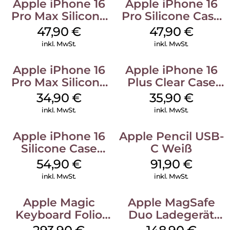
Apple iPhone 16
Apple iPhone 16
Pro Max Silicone
Pro Silicone Case
Case MagSafe
MagSafe Denim
47,90
€
47,90
€
Black
inkl. MwSt.
inkl. MwSt.
Apple iPhone 16
Apple iPhone 16
Pro Max Silicone
Plus Clear Case
Case MagSafe
MagSafe
34,90
€
35,90
€
Denim
Transparent
inkl. MwSt.
inkl. MwSt.
Apple iPhone 16
Apple Pencil USB-
Silicone Case
C Weiß
MagSafe Lake
54,90
€
91,90
€
Green
inkl. MwSt.
inkl. MwSt.
Apple Magic
Apple MagSafe
Keyboard Folio
Duo Ladegerät
iPad 10.9″ (10.Gen.)
Weiß