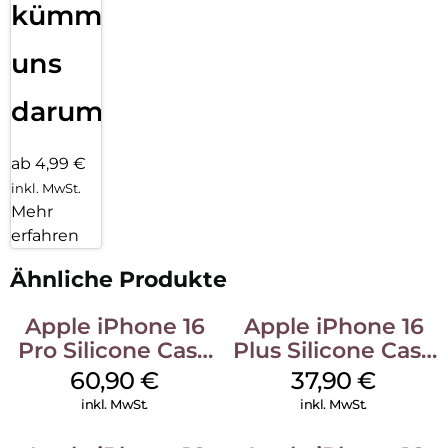
kümmern
uns
darum!
ab 4,99 €
inkl. MwSt.
Mehr
erfahren
Ähnliche Produkte
Apple iPhone 16
Apple iPhone 16
Pro Silicone Case
Plus Silicone Case
MagSafe Stone
MagSafe Lake
60,90
€
37,90
€
Gray
Green
inkl. MwSt.
inkl. MwSt.