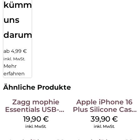
kümmern
uns
darum!
ab 4,99 €
inkl. MwSt.
Mehr
erfahren
Ähnliche Produkte
Zagg mophie
Apple iPhone 16
Essentials USB-C-
Plus Silicone Case
20W Charger PD
MagSafe Plum
19,90
€
39,90
€
Weiß
inkl. MwSt.
inkl. MwSt.