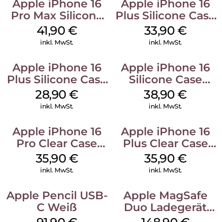
Apple iPhone 16
Apple iPhone 16
Pro Max Silicone
Plus Silicone Case
Case MagSafe
MagSafe Lake
41,90
€
33,90
€
Ultramarine
Green
inkl. MwSt.
inkl. MwSt.
Apple iPhone 16
Apple iPhone 16
Plus Silicone Case
Silicone Case
MagSafe Black
MagSafe
28,90
€
38,90
€
Ultramarine
inkl. MwSt.
inkl. MwSt.
Apple iPhone 16
Apple iPhone 16
Pro Clear Case
Plus Clear Case
MagSafe
MagSafe
35,90
€
35,90
€
Transparent
Transparent
inkl. MwSt.
inkl. MwSt.
Apple Pencil USB-
Apple MagSafe
C Weiß
Duo Ladegerät
Weiß