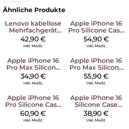
Ähnliche Produkte
Lenovo kabellose
Apple iPhone 16
Mehrfachgerät
Pro Silicone Case
Luna Grey
MagSafe Black
42,90
€
54,90
€
inkl. MwSt.
inkl. MwSt.
Apple iPhone 16
Apple iPhone 16
Pro Max Silicone
Pro Max Silicone
Case MagSafe
Case MagSafe
34,90
€
55,90
€
Denim
Stone Gray
inkl. MwSt.
inkl. MwSt.
Apple iPhone 16
Apple iPhone 16
Pro Silicone Case
Silicone Case
MagSafe Stone
MagSafe
60,90
€
38,90
€
Gray
Ultramarine
inkl. MwSt.
inkl. MwSt.