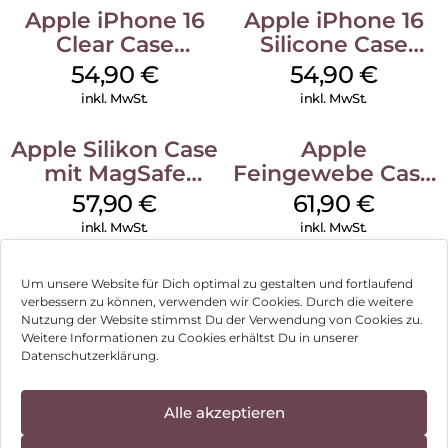
Apple iPhone 16
Apple iPhone 16
Clear Case
Silicone Case
MagSafe
MagSafe Lake
54,90
€
54,90
€
Transparent
Green
inkl. MwSt.
inkl. MwSt.
Apple Silikon Case
Apple
mit MagSafe
Feingewebe Case
iPhone 14 Pro
iPhone 15 Pro
57,90
€
61,90
€
(PRODUCT)RED
MagSafe Schwarz
inkl. MwSt.
inkl. MwSt.
Um unsere Website für Dich optimal zu gestalten und fortlaufend
verbessern zu können, verwenden wir Cookies. Durch die weitere
Nutzung der Website stimmst Du der Verwendung von Cookies zu.
Impressum
Weitere Informationen zu Cookies erhältst Du in unserer
Datenschutzerklärung.
AGB
Datenschutz
Alle akzeptieren
Vertrag widerrufen