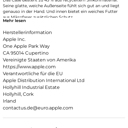
Das Case besteht zu 45 % aus recyceltem Silikon­material.
Seine glatte, weiche Außenseite fühlt sich gut an und liegt
genauso in der Hand. Und innen bietet ein weiches Futter
aus Mikrofaser zusätzlichen Schutz.
Mehr lesen
Dieses Case funktioniert nahtlos mit der Kamera­steuerung.
Herstellerinformation
Es kommt mit Saphirglas mit einer leitenden Schicht, die die
Bewegungen deines Fingers zur Kamerasteuerung
Apple Inc.
überträgt.
One Apple Park Way
CA 95014 Cupertino
Mit integrierten Magneten, die sich perfekt am iPhone 17 Pro
ausrichten, hält das Case ganz einfach und sorgt für
Vereinigte Staaten von Amerika
schnelleres kabel­loses Laden. Lass dein iPhone beim Laden
https://www.apple.com
einfach im Case und docke dein MagSafe Ladegerät an oder
Verantwortliche für die EU
leg es auf dein Qi2 25W oder Qi zertifiziertes Ladegerät.
Apple Distribution International Ltd
Wie jedes von Apple entwickelte Case durchläuft es im Laufe
Hollyhill Industrial Estate
des Design‑ und Fertigungs­prozesses Tausende von
Hollyhill, Cork
Teststunden. Deshalb sieht es nicht nur großartig aus,
Irland
sondern ist auch dafür gemacht, dein iPhone vor Kratzern
contactus.de@euro.apple.com
und bei Stürzen zu schützen.