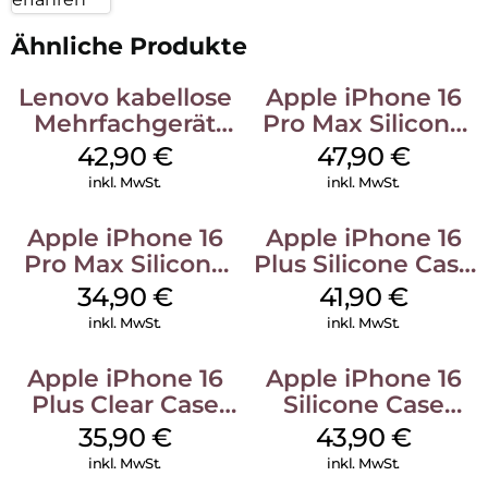
Ähnliche Produkte
Lenovo kabellose
Apple iPhone 16
Mehrfachgerät
Pro Max Silicone
Luna Grey
Case MagSafe
42,90
€
47,90
€
Black
inkl. MwSt.
inkl. MwSt.
Apple iPhone 16
Apple iPhone 16
Pro Max Silicone
Plus Silicone Case
Case MagSafe
MagSafe Stone
34,90
€
41,90
€
Denim
Gray
inkl. MwSt.
inkl. MwSt.
Apple iPhone 16
Apple iPhone 16
Plus Clear Case
Silicone Case
MagSafe
MagSafe Plum
35,90
€
43,90
€
Transparent
inkl. MwSt.
inkl. MwSt.