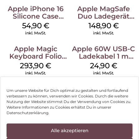
Apple iPhone 16
Apple MagSafe
Silicone Case
Duo Ladegerät
MagSafe Black
Weiß
54,90
€
148,90
€
inkl. MwSt.
inkl. MwSt.
Apple Magic
Apple 60W USB-C
Keyboard Folio
Ladekabel 1 m
iPad 10.9″ (10.Gen.)
Weiß
293,90
€
24,90
€
Weiß
inkl. MwSt.
inkl. MwSt.
Um unsere Website für Dich optimal zu gestalten und fortlaufend
verbessern zu können, verwenden wir Cookies. Durch die weitere
Nutzung der Website stimmst Du der Verwendung von Cookies zu.
Impressum
Weitere Informationen zu Cookies erhältst Du in unserer
Datenschutzerklärung.
AGB
Datenschutz
Alle akzeptieren
Können wir Dir behilflich sein?