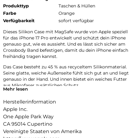
Produkttyp
Taschen & Hüllen
Farbe
Orange
Verfügbarkeit
sofort verfügbar
Dieses Silikon Case mit MagSafe wurde von Apple speziell
für das iPhone 17 Pro entwickelt und schützt dein iPhone
genauso gut, wie es aussieht. Und es lässt sich sicher am
Crossbody Band befestigen, damit du dein iPhone einfach
freihändig tragen kannst.
Das Case besteht zu 45 % aus recyceltem Silikon­material.
Seine glatte, weiche Außenseite fühlt sich gut an und liegt
genauso in der Hand. Und innen bietet ein weiches Futter
aus Mikrofaser zusätzlichen Schutz.
Mehr lesen
Dieses Case funktioniert nahtlos mit der Kamera­steuerung.
Herstellerinformation
Es kommt mit Saphirglas mit einer leitenden Schicht, die die
Bewegungen deines Fingers zur Kamerasteuerung
Apple Inc.
überträgt.
One Apple Park Way
CA 95014 Cupertino
Mit integrierten Magneten, die sich perfekt am iPhone 17 Pro
ausrichten, hält das Case ganz einfach und sorgt für
Vereinigte Staaten von Amerika
schnelleres kabel­loses Laden. Lass dein iPhone beim Laden