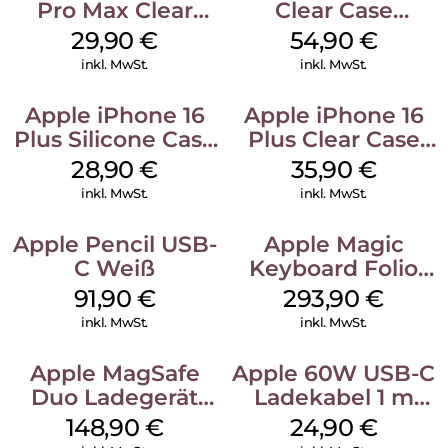
Pro Max Clear
Clear Case
Case MagSafe
MagSafe
29,90
€
54,90
€
Transparent
Transparent
inkl. MwSt.
inkl. MwSt.
Apple iPhone 16
Apple iPhone 16
Plus Silicone Case
Plus Clear Case
MagSafe Black
MagSafe
28,90
€
35,90
€
Transparent
inkl. MwSt.
inkl. MwSt.
Apple Pencil USB-
Apple Magic
C Weiß
Keyboard Folio
iPad 10.9″ (10.Gen.)
91,90
€
293,90
€
Weiß
inkl. MwSt.
inkl. MwSt.
Apple MagSafe
Apple 60W USB-C
Duo Ladegerät
Ladekabel 1 m
Weiß
Weiß
148,90
€
24,90
€