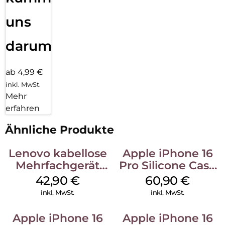
uns
darum!
ab 4,99 €
inkl. MwSt.
Mehr
erfahren
Ähnliche Produkte
Lenovo kabellose
Apple iPhone 16
Mehrfachgerät
Pro Silicone Case
Luna Grey
MagSafe Stone
42,90
€
60,90
€
Gray
inkl. MwSt.
inkl. MwSt.
Apple iPhone 16
Apple iPhone 16