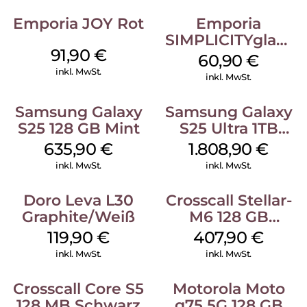
Emporia JOY Rot
Emporia
SIMPLICITYglam
91,90
€
Schwarz
60,90
€
inkl. MwSt.
inkl. MwSt.
Samsung Galaxy
Samsung Galaxy
S25 128 GB Mint
S25 Ultra 1TB
Titanium Black
635,90
€
1.808,90
€
inkl. MwSt.
inkl. MwSt.
Doro Leva L30
Crosscall Stellar-
Graphite/Weiß
M6 128 GB
Schwarz
119,90
€
407,90
€
inkl. MwSt.
inkl. MwSt.
Crosscall Core S5
Motorola Moto
128 MB Schwarz
g75 5G 128 GB