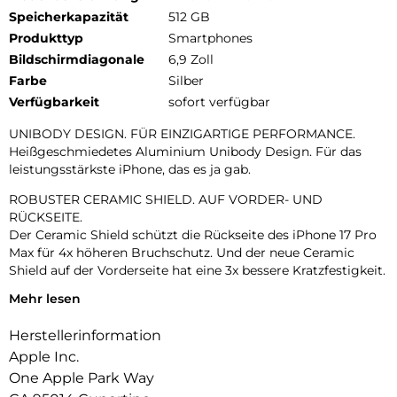
Speicherkapazität
512 GB
Produkttyp
Smartphones
Bildschirmdiagonale
6,9 Zoll
Farbe
Silber
Verfügbarkeit
sofort verfügbar
UNIBODY DESIGN. FÜR EINZIGARTIGE PERFORMANCE.
Heißgeschmiedetes Aluminium Unibody Design. Für das
leistungsstärkste iPhone, das es ja gab.
ROBUSTER CERAMIC SHIELD. AUF VORDER- UND
RÜCKSEITE.
Der Ceramic Shield schützt die Rückseite des iPhone 17 Pro
Max für 4x höheren Bruchschutz. Und der neue Ceramic
Shield auf der Vorderseite hat eine 3x bessere Kratzfestigkeit.
Mehr lesen
DAS ULTIMATIVE PRO KAMERA-SYSTEM.
Mit 48 MP Rückkameras und 8x Zoom in optischer Qualität –
Herstellerinformation
dem größten Zoombereich, den es je bei einem iPhone gab.
Das ist wie 8 Pro Objektive in deiner Hosentasche.
Apple Inc.
One Apple Park Way
18MP CENTER STAGE FRONTKAMERA.