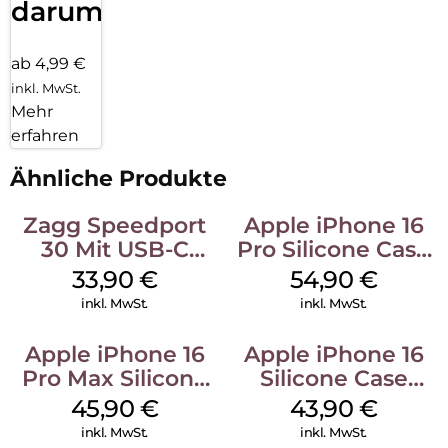
darum!
ab 4,99 €
inkl. MwSt.
Mehr
erfahren
Ähnliche Produkte
Zagg Speedport
Apple iPhone 16
30 Mit USB-C
Pro Silicone Case
Kabel Weiß
MagSafe Black
33,90
€
54,90
€
inkl. MwSt.
inkl. MwSt.
Apple iPhone 16
Apple iPhone 16
Pro Max Silicone
Silicone Case
Case MagSafe
MagSafe Plum
45,90
€
43,90
€
Ultramarine
inkl. MwSt.
inkl. MwSt.