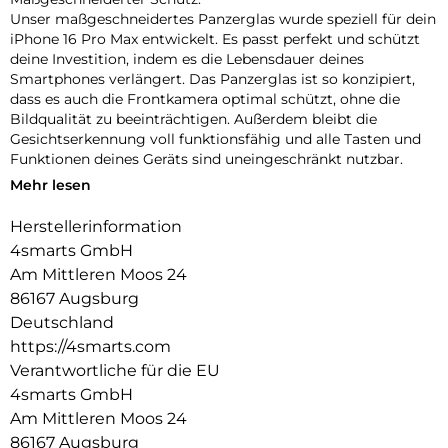
Unser maßgeschneidertes Panzerglas wurde speziell für dein
iPhone 16 Pro Max entwickelt. Es passt perfekt und schützt
deine Investition, indem es die Lebensdauer deines
Smartphones verlängert. Das Panzerglas ist so konzipiert,
dass es auch die Frontkamera optimal schützt, ohne die
Bildqualität zu beeinträchtigen. Außerdem bleibt die
Gesichtserkennung voll funktionsfähig und alle Tasten und
Funktionen deines Geräts sind uneingeschränkt nutzbar.
Mehr lesen
Einfache Montage:
Unser Second Glass ist nicht nur robust, sondern auch
Herstellerinformation
einfacher zu montieren wie eine Panzerfolie. Mit dem
4smarts GmbH
mitgelieferten Montagerahmen lässt sich das Schutzglas
exakt positionieren und dank des Reinigungssets staubfrei
Am Mittleren Moos 24
anbringen. Und wenn es Zeit ist, das Glas auszutauschen, ist
86167 Augsburg
das genauso einfach. Mit unserem Second Glas erhältst du
Deutschland
einen effektiven und benutzerfreundlichen Schutz für das
https://4smarts.com
Display deines Mobilgeräts.
Verantwortliche für die EU
Kristallklare Qualität:
4smarts GmbH
Der Displayschutz bietet nicht nur optimalen Schutz für dein
Am Mittleren Moos 24
Smartphone, sondern garantiert auch die uneingeschränkte
86167 Augsburg
Nutzung des Touchscreens. Trotz seiner Robustheit bleibt