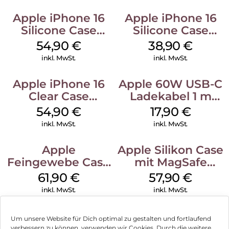
Apple iPhone 16
Apple iPhone 16
Silicone Case
Silicone Case
MagSafe Black
MagSafe
54,90
€
38,90
€
Ultramarine
inkl. MwSt.
inkl. MwSt.
Apple iPhone 16
Apple 60W USB-C
Clear Case
Ladekabel 1 m
MagSafe
Weiß
54,90
€
17,90
€
Transparent
inkl. MwSt.
inkl. MwSt.
Apple
Apple Silikon Case
Feingewebe Case
mit MagSafe
iPhone 15 Pro
iPhone 14 Pro
61,90
€
57,90
€
MagSafe Schwarz
(PRODUCT)RED
inkl. MwSt.
inkl. MwSt.
Um unsere Website für Dich optimal zu gestalten und fortlaufend
verbessern zu können, verwenden wir Cookies. Durch die weitere