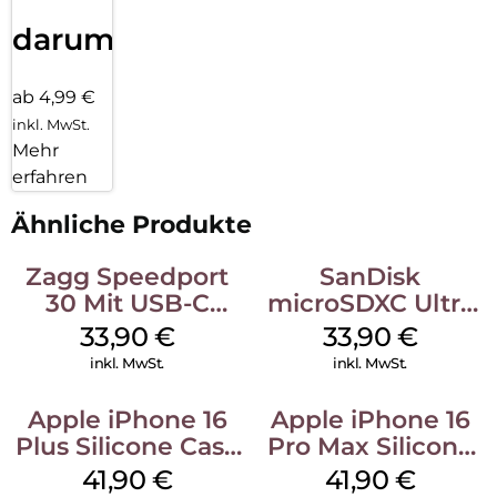
darum!
ab 4,99 €
inkl. MwSt.
Mehr
erfahren
Ähnliche Produkte
Zagg Speedport
SanDisk
30 Mit USB-C
microSDXC Ultra
Kabel Weiß
128 GB + Adapter
33,90
€
33,90
€
Mobile
inkl. MwSt.
inkl. MwSt.
Apple iPhone 16
Apple iPhone 16
Plus Silicone Case
Pro Max Silicone
MagSafe Stone
Case MagSafe
41,90
€
41,90
€