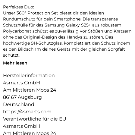
Perfektes Duo:
Unser 360° Protection Set bietet dir den idealen
Rundumschutz für dein Smartphone: Die transparente
Schutzhülle für das Samsung Galaxy S25+ aus robustem
Polycarbonat schützt es zuverlässig vor Stößen und Kratzern
ohne das Original-Design des Handys zu stören. Das
hochwertige 9H-Schutzglas, komplettiert den Schutz indem
es den Bildschirm deines Geräts mit der gleichen Sorgfalt
schützt.
Mehr lesen
Unbeeinträchtigte Bedienung:
Die Schutzhülle und das mitgelieferte 9H-Schutzglas bieten
Herstellerinformation
optimalen Schutz für dein Gerät, ohne die Bedienbarkeit
4smarts GmbH
einzuschränken. Während die Hülle es vor Stößen und
Kratzern bewahrt, schützt das Schutzglas das Display, ohne
Am Mittleren Moos 24
die Touchscreen-Funktionalität zu beeinträchtigen. Erlebe
86167 Augsburg
uneingeschränkte Nutzung und maximalen Schutz in einem
Deutschland
Produkt.
https://4smarts.com
Transparente Eleganz:
Verantwortliche für die EU
Entdecke den Vorteil von Schutz und Ästhetik mit unserer
4smarts GmbH
Hülle. Die Transparenz der Hülle erhält das ursprüngliche
Am Mittleren Moos 24