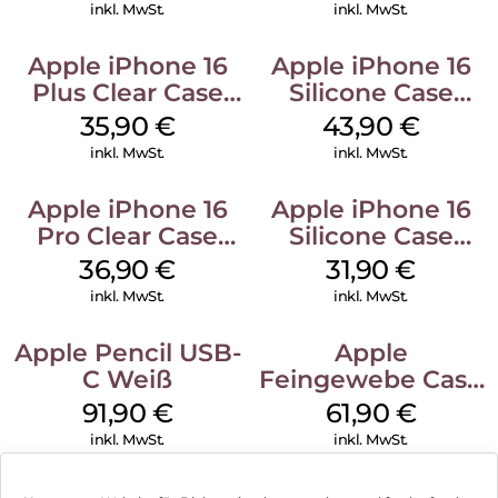
Gray
Ultramarine
inkl. MwSt.
inkl. MwSt.
Apple iPhone 16
Apple iPhone 16
Plus Clear Case
Silicone Case
MagSafe
MagSafe Plum
35,90
€
43,90
€
Transparent
inkl. MwSt.
inkl. MwSt.
Apple iPhone 16
Apple iPhone 16
Pro Clear Case
Silicone Case
MagSafe
MagSafe Fuchsia
36,90
€
31,90
€
Transparent
inkl. MwSt.
inkl. MwSt.
Apple Pencil USB-
Apple
C Weiß
Feingewebe Case
iPhone 15 Pro
91,90
€
61,90
€
MagSafe Schwarz
inkl. MwSt.
inkl. MwSt.