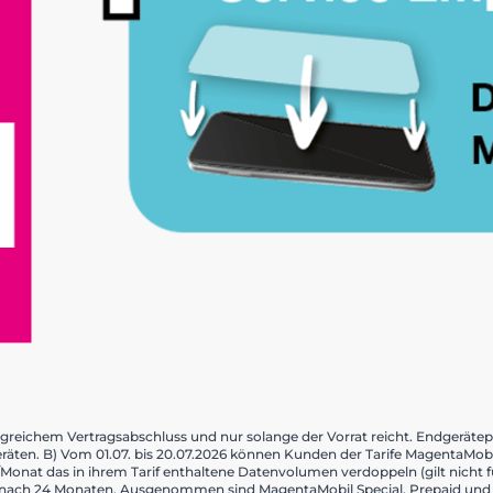
olgreichem Vertragsabschluss und nur solange der Vorrat reicht. Endgerätep
eräten. B) Vom 01.07. bis 20.07.2026 können Kunden der Tarife MagentaMo
Monat das in ihrem Tarif enthaltene Datenvolumen verdoppeln (gilt nicht fü
ch 24 Monaten. Ausgenommen sind MagentaMobil Special, Prepaid und Dat