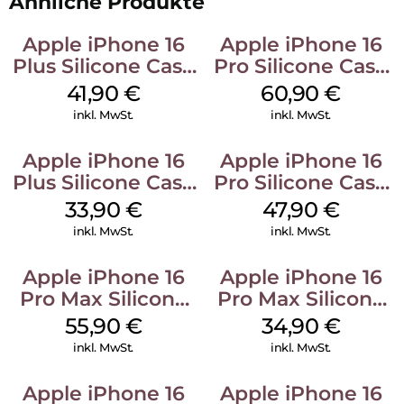
Ähnliche Produkte
Apple iPhone 16
Apple iPhone 16
Plus Silicone Case
Pro Silicone Case
MagSafe Stone
MagSafe Stone
41,90
€
60,90
€
Gray
Gray
inkl. MwSt.
inkl. MwSt.
Apple iPhone 16
Apple iPhone 16
Plus Silicone Case
Pro Silicone Case
MagSafe Lake
MagSafe Denim
33,90
€
47,90
€
Green
inkl. MwSt.
inkl. MwSt.
Apple iPhone 16
Apple iPhone 16
Pro Max Silicone
Pro Max Silicone
Case MagSafe
Case MagSafe
55,90
€
34,90
€
Stone Gray
Denim
inkl. MwSt.
inkl. MwSt.
Apple iPhone 16
Apple iPhone 16