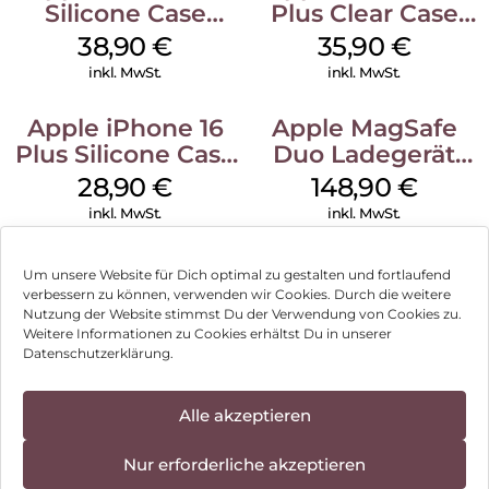
Silicone Case
Plus Clear Case
MagSafe
MagSafe
38,90
€
35,90
€
Ultramarine
Transparent
inkl. MwSt.
inkl. MwSt.
Apple iPhone 16
Apple MagSafe
Plus Silicone Case
Duo Ladegerät
MagSafe Black
Weiß
28,90
€
148,90
€
inkl. MwSt.
inkl. MwSt.
Um unsere Website für Dich optimal zu gestalten und fortlaufend
verbessern zu können, verwenden wir Cookies. Durch die weitere
Nutzung der Website stimmst Du der Verwendung von Cookies zu.
Impressum
Weitere Informationen zu Cookies erhältst Du in unserer
Datenschutzerklärung.
AGB
Datenschutz
Alle akzeptieren
Vertrag widerrufen
Nur erforderliche akzeptieren