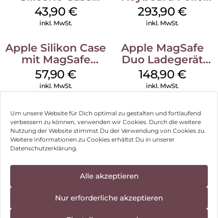
MagSafe Plum
iPad 10.9″ (10.Gen.)
43,90
€
293,90
€
Weiß
inkl. MwSt.
inkl. MwSt.
Apple Silikon Case
Apple MagSafe
mit MagSafe
Duo Ladegerät
iPhone 14 Pro
Weiß
57,90
€
148,90
€
(PRODUCT)RED
inkl. MwSt.
inkl. MwSt.
Um unsere Website für Dich optimal zu gestalten und fortlaufend
verbessern zu können, verwenden wir Cookies. Durch die weitere
Nutzung der Website stimmst Du der Verwendung von Cookies zu.
Impressum
Weitere Informationen zu Cookies erhältst Du in unserer
Datenschutzerklärung.
AGB
Datenschutz
Alle akzeptieren
Vertrag widerrufen
Nur erforderliche akzeptieren
Hinweis zur Batterieentsorgung