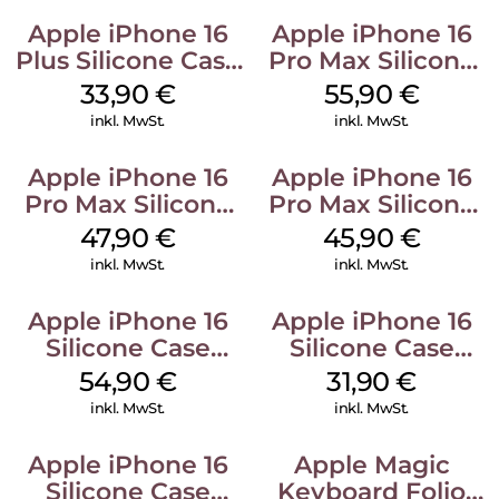
Apple iPhone 16
Apple iPhone 16
Plus Silicone Case
Pro Max Silicone
MagSafe Lake
Case MagSafe
33,90
€
55,90
€
Green
Stone Gray
inkl. MwSt.
inkl. MwSt.
Apple iPhone 16
Apple iPhone 16
Pro Max Silicone
Pro Max Silicone
Case MagSafe
Case MagSafe
47,90
€
45,90
€
Black
Ultramarine
inkl. MwSt.
inkl. MwSt.
Apple iPhone 16
Apple iPhone 16
Silicone Case
Silicone Case
MagSafe Black
MagSafe Fuchsia
54,90
€
31,90
€
inkl. MwSt.
inkl. MwSt.
Apple iPhone 16
Apple Magic
Silicone Case
Keyboard Folio